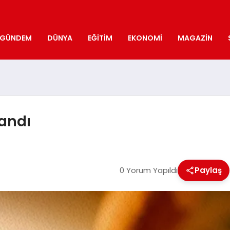
GÜNDEM
DÜNYA
EĞITIM
EKONOMI
MAGAZIN
landı
0 Yorum Yapıldı
Paylaş