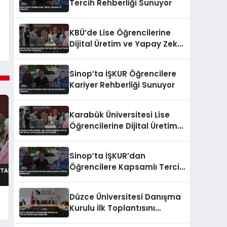
Tercih Rehberliği Sunuyor
KBÜ’de Lise Öğrencilerine
Dijital Üretim ve Yapay Zeka
Eğitimi Veriliyor
Sinop’ta İŞKUR Öğrencilere
Kariyer Rehberliği Sunuyor
Karabük Üniversitesi Lise
Öğrencilerine Dijital Üretim
ve Yapay Zeka Eğitimi
Veriyor
Sinop’ta İŞKUR’dan
Öğrencilere Kapsamlı Tercih
Rehberliği
Düzce Üniversitesi Danışma
Kurulu İlk Toplantısını
Gerçekleştirdi