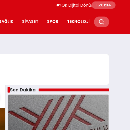
YOK Dijital Dönüşüm İçin Bilişim Uzmanları 
15:01:35
SAĞLIK
SIYASET
SPOR
TEKNOLOJI
Son Dakika