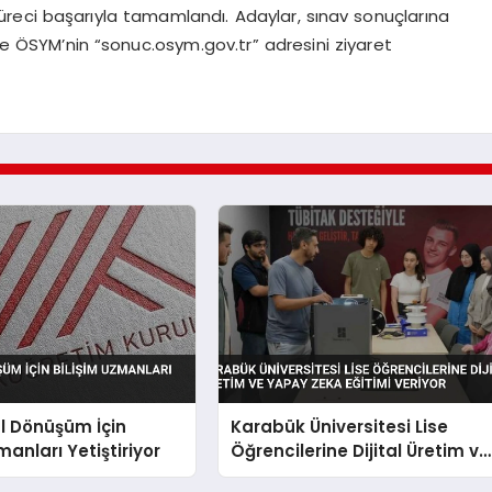
 süreci başarıyla tamamlandı. Adaylar, sınav sonuçlarına
yle ÖSYM’nin “sonuc.osym.gov.tr” adresini ziyaret
al Dönüşüm İçin
Karabük Üniversitesi Lise
manları Yetiştiriyor
Öğrencilerine Dijital Üretim ve
Yapay Zeka Eğitimi Veriyor