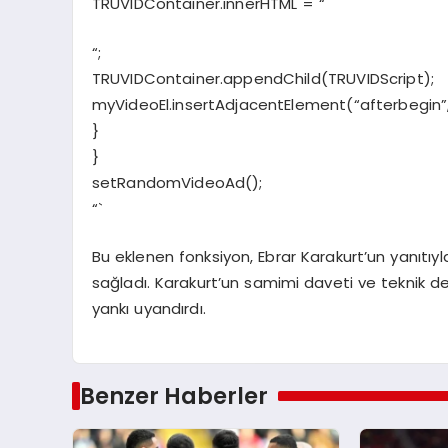
TRUVIDContainer.innerHTML = “
“;
TRUVIDContainer.appendChild(TRUVIDScript);
myVideoEl.insertAdjacentElement(“afterbegin”
}
}
setRandomVideoAd();
“`
Bu eklenen fonksiyon, Ebrar Karakurt’un yanıtıyl
sağladı. Karakurt’un samimi daveti ve teknik d
yankı uyandırdı.
Benzer Haberler