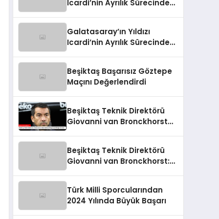
Icardi’nin Ayrılık Sürecindeki
Skandal!
Galatasaray’ın Yıldızı
Icardi’nin Ayrılık Sürecindeki
Sevgilisi, Rapçi L-Gante’den
Tartışmalı Açıklamalar
Beşiktaş Başarısız Göztepe
Maçını Değerlendirdi
Beşiktaş Teknik Direktörü
Giovanni van Bronckhorst
Mağlubiyeti Değerlendirdi
Beşiktaş Teknik Direktörü
Giovanni van Bronckhorst:
“Hayal Kırıklığı!”
Türk Milli Sporcularından
2024 Yılında Büyük Başarı