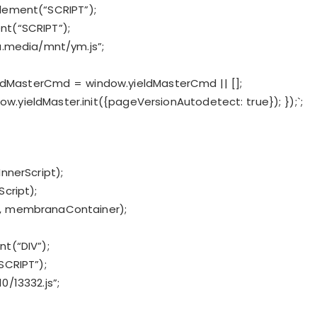
lement(“SCRIPT”);
t(“SCRIPT”);
.media/mnt/ym.js”;
ldMasterCmd = window.yieldMasterCmd || [];
.yieldMaster.init({pageVersionAutodetect: true}); });`;
nerScript);
ript);
”, membranaContainer);
t(“DIV”);
SCRIPT”);
0/13332.js”;