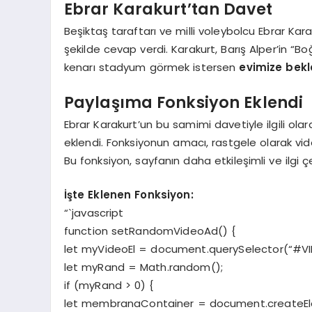
Ebrar Karakurt’tan Davet
Beşiktaş taraftarı ve milli voleybolcu Ebrar Kar
şekilde cevap verdi. Karakurt, Barış Alper’in “B
kenarı stadyum görmek istersen
evimize bekl
Paylaşıma Fonksiyon Eklendi
Ebrar Karakurt’un bu samimi davetiyle ilgili olar
eklendi. Fonksiyonun amacı, rastgele olarak vide
Bu fonksiyon, sayfanın daha etkileşimli ve ilgi 
İşte Eklenen Fonksiyon:
“`javascript
function setRandomVideoAd() {
let myVideoEl = document.querySelector(“#V
let myRand = Math.random();
if (myRand > 0) {
let membranaContainer = document.createEl