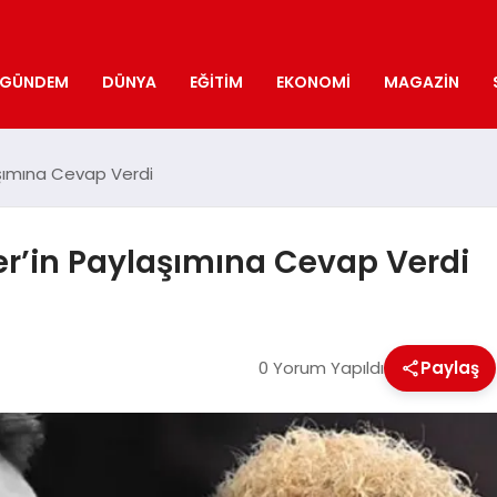
GÜNDEM
DÜNYA
EĞITIM
EKONOMI
MAGAZIN
laşımına Cevap Verdi
per’in Paylaşımına Cevap Verdi
0 Yorum Yapıldı
Paylaş