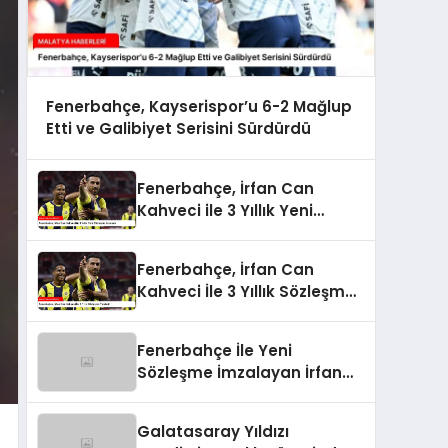
Fenerbahçe, Kayserispor’u 6-2 Mağlup
Etti ve Galibiyet Serisini Sürdürdü
Fenerbahçe, İrfan Can
Kahveci ile 3 Yıllık Yeni
Sözleşme İmzaladı
Fenerbahçe, İrfan Can
Kahveci İle 3 Yıllık Sözleşme
Yeniledi
Fenerbahçe İle Yeni
Sözleşme İmzalayan İrfan
Can Kahveci’nin Maaşı %100
Arttı
Galatasaray Yıldızı