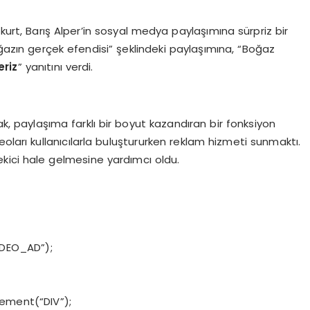
akurt, Barış Alper’in sosyal medya paylaşımına sürpriz bir
oğazın gerçek efendisi” şeklindeki paylaşımına, “Boğaz
eriz
” yanıtını verdi.
ak, paylaşıma farklı bir boyut kazandıran bir fonksiyon
oları kullanıcılarla buluştururken reklam hizmeti sunmaktı.
çekici hale gelmesine yardımcı oldu.
IDEO_AD”);
ement(“DIV”);