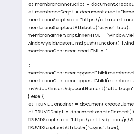
let membranaInnerScript = document.createE
let membranaScript = document.createElemen
membranaScript.src = “https://cdn.membrana
membranaScript.setAttribute(“async”, true);
membranaInnerScript.innerHTML = `window.yie
window.yieldMasterCmd.push(function() {window
membranaContainer.innerHTML = `
`;
membranaContainer.appendChild(membranaIn
membranaContainer.appendChild(membranaSc
myVideoEl.insertAdjacentElement(“afterbegin
} else {
let TRUVIDContainer = document.createElemen
let TRUVIDScript = document.createElement(“
TRUVIDScript.src = “https://cnt.trvdp.com/js/211
TRUVIDScript.setAttribute(“async”, true);