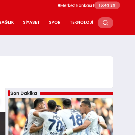
Merkez Bankası Kripto Varlık Merkezi Kayıt
15:43:30
SAĞLIK
SIYASET
SPOR
TEKNOLOJI
Son Dakika