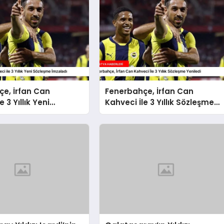
e, İrfan Can
Fenerbahçe, İrfan Can
e 3 Yıllık Yeni
Kahveci İle 3 Yıllık Sözleşme
 İmzaladı
Yeniledi