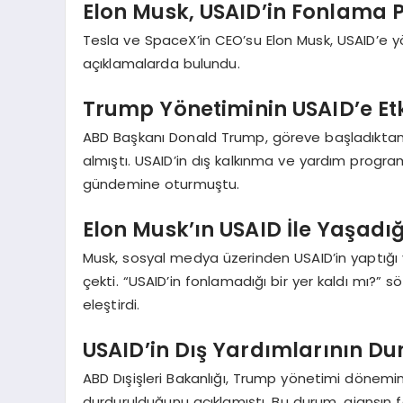
Elon Musk, USAID’in Fonlama Pol
Tesla ve SpaceX’in CEO’su Elon Musk, USAID’e yöne
açıklamalarda bulundu.
Trump Yönetiminin USAID’e Etk
ABD Başkanı Donald Trump, göreve başladıktan kı
almıştı. USAID’in dış kalkınma ve yardım program
gündemine oturmuştu.
Elon Musk’ın USAID İle Yaşadığ
Musk, sosyal medya üzerinden USAID’in yaptığı y
çekti. “USAID’in fonlamadığı bir yer kaldı mı?” s
eleştirdi.
USAID’in Dış Yardımlarının D
ABD Dışişleri Bakanlığı, Trump yönetimi dönemi
durdurulduğunu açıklamıştı. Bu durum, ajansın faa