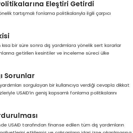
itikalarına Eleştiri Getirdi
lik tartışmalı fonlama politikalarıyla ilgili çarpıcı
isi
sa bir süre sonra dış yardımlara yönelik sert kararlar
larına getirilen kesintiler ve inceleme süreci ülke
ı Sorunlar
ardımları sorgulayan bir kullanıcıya verdiği cevapla dikkat
özleriyle USAID’in geniş kapsamlı fonlama politikalarını
urdurulması
nde USAID tarafından finanse edilen tüm dış yardımların
liyetlerini etkilemiş ve çalışanların idari izne çıkarılmasına