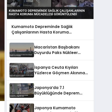
Kumamoto Depreminde Sağlık
Çalışanlarının Hasta Koruma
Mücadelesi Görüntülendi
Macaristan Başbakanı
Duyurdu Paks Nükleer
Santrali Kapatılabilir
İspanya Ceuta Kıyıları
Yüzlerce Göçmen Akınına
Uğradı Acil Durum İlan Edildi
Japonya’da 7.1
Büyüklüğünde Deprem
Kumamoto’da Yıkıma Yol
Açtı
Japonya Kumamoto