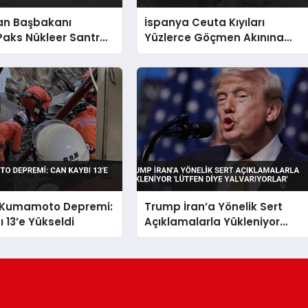
an Başbakanı
İspanya Ceuta Kıyıları
aks Nükleer Santrali
Yüzlerce Göçmen Akınına
lir
Uğradı Acil Durum İlan Edildi
 Kumamoto Depremi:
Trump İran’a Yönelik Sert
 13’e Yükseldi
Açıklamalarla Yükleniyor
‘Lütfen Diye Yalvarıyorlar’