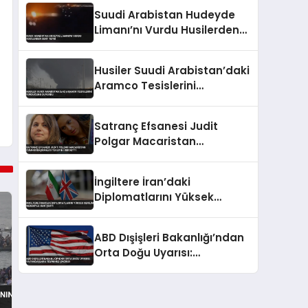
Suudi Arabistan Hudeyde
Limanı’nı Vurdu Husilerden
Sert Tepki
Husiler Suudi Arabistan’daki
Aramco Tesislerini
Vurduğunu Duyurdu
Satranç Efsanesi Judit
Polgar Macaristan
Cumhurbaşkanlığı Teklifini
Reddetti
İngiltere İran’daki
Diplomatlarını Yüksek
Gerilim Nedeniyle Geri Çekti
ABD Dışişleri Bakanlığı’ndan
Orta Doğu Uyarısı:
Vatandaşlara Teyakkuz
Çağrısı