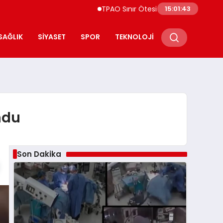
TPAO Sınır Ötesi Ortaklıklarını Güçlendiriyo
15:01:44
SAĞLIK
SIYASET
SPOR
TEKNOLOJI
ndu
Son Dakika