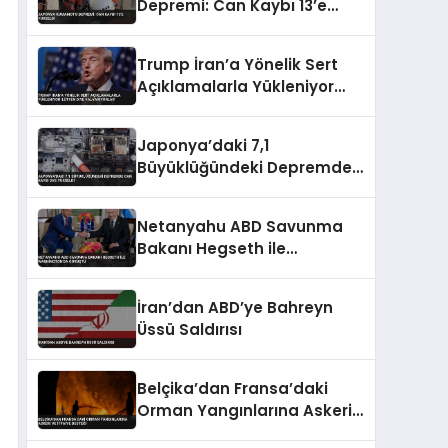
Depremi: Can Kaybı 13’e
Yükseldi
Trump İran’a Yönelik Sert
Açıklamalarla Yükleniyor
‘Lütfen Diye Yalvarıyorlar’
Japonya’daki 7,1
Büyüklüğündeki Depremde
Can Kaybı 35’e Yükseldi
Netanyahu ABD Savunma
Bakanı Hegseth ile
Washington’da Görüştü
İran’dan ABD’ye Bahreyn
Üssü Saldırısı
Belçika’dan Fransa’daki
Orman Yangınlarına Askeri
ve İtfaiye Desteği