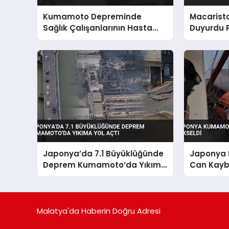
Kumamoto Depreminde
Macarist
Sağlık Çalışanlarının Hasta
Duyurdu P
Koruma Mücadelesi
Kapatılabi
Görüntülendi
Japonya’da 7.1 Büyüklüğünde
Japonya
Deprem Kumamoto’da Yıkıma
Can Kaybı
Yol Açtı
Malatya'da Haberin Doğru Adresi