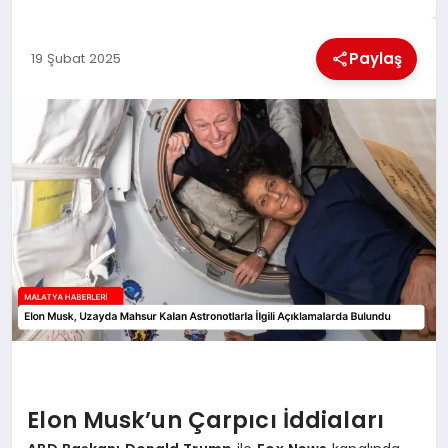
EKONOMI
Paylaş
19 Şubat 2025
MAGAZIN
SAĞLIK
SIYASET
SPOR
TEKNOLOJI
Elon Musk’un Çarpıcı İddiaları