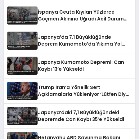
İspanya Ceuta Kıyıları Yüzlerce
Göçmen Akınına Uğradı Acil Durum
İlan Edildi
Japonya’da 7.1 Büyüklüğünde
Deprem Kumamoto’da Yıkıma Yol
Açtı
Japonya Kumamoto Depremi: Can
Kaybı 13’e Yükseldi
Trump İran’a Yönelik Sert
Açıklamalarla Yükleniyor ‘Lütfen Diye
Yalvarıyorlar’
Japonya’daki 7,1 Büyüklüğündeki
Depremde Can Kaybı 35’e Yükseldi
Netanyahu ABD Savunma Bakanı