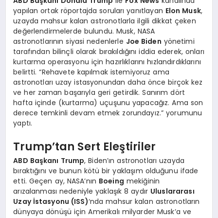
ABD Başkanı Donald Trump
ile
Fox News
kanalında
yapılan ortak röportajda soruları yanıtlayan
Elon Musk
,
uzayda mahsur kalan astronotlarla ilgili dikkat çeken
değerlendirmelerde bulundu. Musk, NASA
astronotlarının siyasi nedenlerle
Joe Biden
yönetimi
tarafından bilinçli olarak bırakıldığını iddia ederek, onları
kurtarma operasyonu için hazırlıklarını hızlandırdıklarını
belirtti. “Rehavete kapılmak istemiyoruz ama
astronotları uzay istasyonundan daha önce birçok kez
ve her zaman başarıyla geri getirdik. Sanırım dört
hafta içinde (kurtarma) uçuşunu yapacağız. Ama son
derece temkinli devam etmek zorundayız.” yorumunu
yaptı.
Trump’tan Sert Eleştiriler
ABD Başkanı Trump
, Biden’ın astronotları uzayda
bıraktığını ve bunun kötü bir yaklaşım olduğunu ifade
etti. Geçen ay, NASA’nın
Boeing
mekiğinin
arızalanması nedeniyle yaklaşık 8 aydır
Uluslararası
Uzay İstasyonu (ISS)
‘nda mahsur kalan astronotların
dünyaya dönüşü için Amerikalı milyarder Musk’a ve