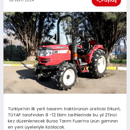
Paylaş
08 Ekim 2024
EKONOMI
MAGAZIN
SAĞLIK
SIYASET
SPOR
TEKNOLOJI
Türkiye’nin ilk yerli tasarım traktörünün üreticisi Erkunt,
TÜYAP tarafından 8 -12 Ekim tarihlerinde bu yıl 21’inci
kez düzenlenecek Bursa Tarım Fuarı’na ürün gamının
en yeni üyeleriyle katılacak.