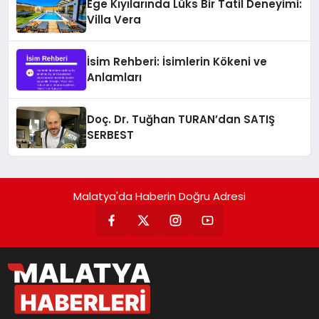
Ege Kıyılarında Lüks Bir Tatil Deneyimi:
Villa Vera
İsim Rehberi: İsimlerin Kökeni ve
Anlamları
Doç. Dr. Tuğhan TURAN’dan SATIŞ
SERBEST
Malatya'da Haberin Doğru Adresi