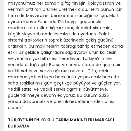
misyonumuz her zaman çiftçinin işini kolaylaştıran ve
verimini arttıran ürünler üretmek oldu. Hem bunun için
hem de Meyvecinin bereketine inandığımız için, Mart
ayında Konya Fuarı’nda 125 beygir gücündeki
modelimizde kullandığımız kauçuk palet sistemini,
küçük Meyveci modellerimize de uyarladık. Palet
sistemi traktörlerin toprak üzerindeki çekiş gücünü
artırırken, bu makinelerin toprağı tahrip etmeden daha
etkili bir şekilde çalışmasını sağlayarak ürün kalitesini
ve verimini yükseltmeyi hedefliyor. Türkiye’nin her
yerinde olduğu gibi Bursa ve çevre illerde de güçlü bir
yetkili satıcı ve servis ağımız mevcut. Çiftçimizin
memnuniyeti arttıkça hem ürün yelpazemiz hem de
saha teşkilatımız gün geçtikçe büyüyor ve güçleniyor.
Yetkili satıcı ve yetkili servis ağımızı büyütmeye,
güçlendirmeye devam ediyoruz. Bu durum 2025
yılında da sürecek ve önemli hedeflerimizden birisi
olacak”
TÜRKİYE’NİN EN KÖKLÜ TARIM MAKİNELERİ MARKASI
BURSA’DA