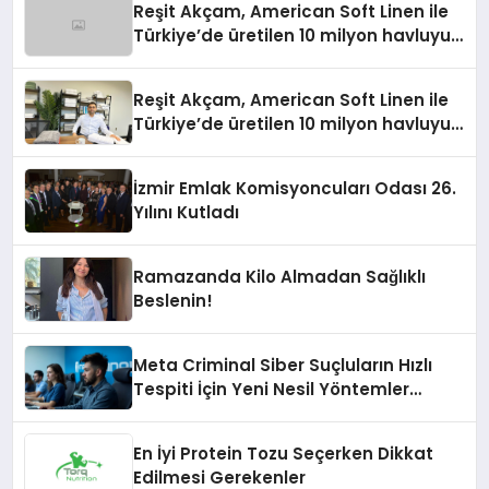
Reşit Akçam, American Soft Linen ile
Türkiye’de üretilen 10 milyon havluyu
her yıl Amerikalı tüketicilerle
buluşturuyor
Reşit Akçam, American Soft Linen ile
Türkiye’de üretilen 10 milyon havluyu
her yıl Amerikalı tüketicilerle
buluşturuyor
İzmir Emlak Komisyoncuları Odası 26.
Yılını Kutladı
Ramazanda Kilo Almadan Sağlıklı
Beslenin!
Meta Criminal Siber Suçluların Hızlı
Tespiti İçin Yeni Nesil Yöntemler
Kullanıyor
En İyi Protein Tozu Seçerken Dikkat
Edilmesi Gerekenler