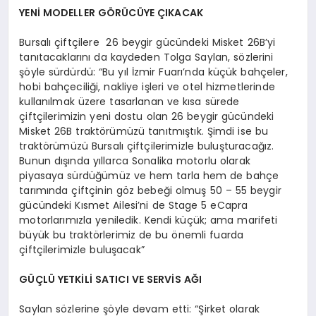
YENİ MODELLER GÖRÜCÜYE ÇIKACAK
Bursalı çiftçilere 26 beygir gücündeki Misket 26B’yi
tanıtacaklarını da kaydeden Tolga Saylan, sözlerini
şöyle sürdürdü: “Bu yıl İzmir Fuarı’nda küçük bahçeler,
hobi bahçeciliği, nakliye işleri ve otel hizmetlerinde
kullanılmak üzere tasarlanan ve kısa sürede
çiftçilerimizin yeni dostu olan 26 beygir gücündeki
Misket 26B traktörümüzü tanıtmıştık. Şimdi ise bu
traktörümüzü Bursalı çiftçilerimizle buluşturacağız.
Bunun dışında yıllarca Sonalika motorlu olarak
piyasaya sürdüğümüz ve hem tarla hem de bahçe
tarımında çiftçinin göz bebeği olmuş 50 – 55 beygir
gücündeki Kısmet Ailesi’ni de Stage 5 eCapra
motorlarımızla yeniledik. Kendi küçük; ama marifeti
büyük bu traktörlerimiz de bu önemli fuarda
çiftçilerimizle buluşacak”
GÜÇLÜ YETKİLİ SATICI VE SERVİS AĞI
Saylan sözlerine şöyle devam etti: “Şirket olarak