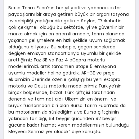
Bursa Tarım Fuarı’nın her yıl yerli ve yabancı sektör
paydaşlarını bir araya getiren büyük bir organizasyona
ev sahipliği yaptığını dile getiren Saylan, “Rekabetin
çok çekişmeli olduğu bu sektörde, iyi ve güvenilir bir
marka olmak için en önemli amacın, tarım alanında
yaşanan gelişmelere en hızlı şekilde uyum sağlamak
olduğunu biliyoruz. Bu sebeple, geçen senelerde
değişen emisyon standartlarıyla uyumlu bir şekilde
ürettiğimiz Faz 3B ve Faz 4 eCapra motorlu
modellerimizi, artık tamamen Stage 5 emisyona
uyumlu modeller haline getirdik. AR-GE ve proje
ekibimizin üzerinde özenle çalıştığı bu yeni eCapra
motorlu ve Deutz motorlu modellerimiz Türkiye’nin
birçok bölgesinde, bizzat Türk çiftçisi tarafından
denendi ve tam not aldı. Ülkemizin en önemli ve
büyük fuarlarından biri olan Bursa Tarım Fuarı’nda da
bu motorlarımızla süslediğimiz ve Bursa çiftçisinin
yakından tanıdığı, 64 beygir gücünden 92 beygir
gücüne kadar hizmet veren modellerimizin bulunduğu
Meyveci Serimiz yer alacak” diye konuştu.