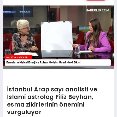
MAGAZIN
SAĞLIK
SIYASET
SPOR
TEKNOLOJI
İstanbul Arap sayı analisti ve
İslami astrolog Filiz Beyhan,
esma zikirlerinin önemini
vurguluyor