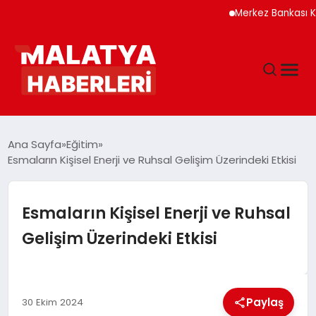
Merkez Bankası Kripto V
ANASAYFA
Ana Sayfa
Eğitim
Esmaların Kişisel Enerji ve Ruhsal Gelişim Üzerindeki Etkisi
GÜNDEM
Esmaların Kişisel Enerji ve Ruhsal
DÜNYA
Gelişim Üzerindeki Etkisi
EĞITIM
Paylaş
30 Ekim 2024
EKONOMI