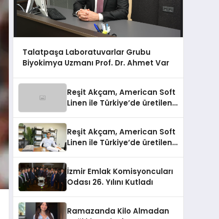
Talatpaşa Laboratuvarlar Grubu
Biyokimya Uzmanı Prof. Dr. Ahmet Var
Reşit Akçam, American Soft
Linen ile Türkiye’de üretilen
10 milyon havluyu her yıl
Amerikalı tüketicilerle
Reşit Akçam, American Soft
buluşturuyor
Linen ile Türkiye’de üretilen
10 milyon havluyu her yıl
Amerikalı tüketicilerle
İzmir Emlak Komisyoncuları
buluşturuyor
Odası 26. Yılını Kutladı
Ramazanda Kilo Almadan