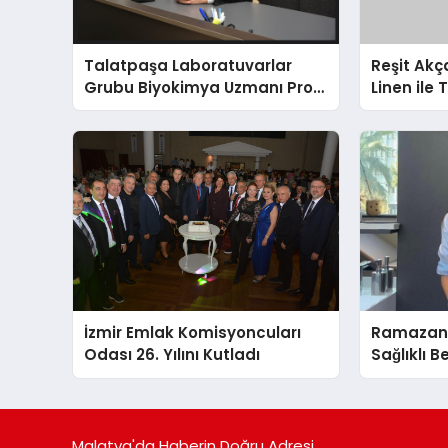
Talatpaşa Laboratuvarlar
Reşit Ak
Grubu Biyokimya Uzmanı Prof.
Linen ile 
Dr. Ahmet Var
milyon ha
Amerikalı 
buluşturu
İzmir Emlak Komisyoncuları
Ramazand
Odası 26. Yılını Kutladı
Sağlıklı B
Malatya'da Haberin Doğru Adresi