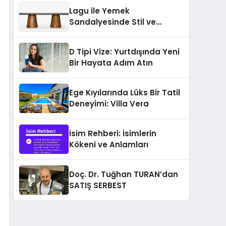
sağlıyor
Lagu ile Yemek
Sandalyesinde Stil ve
Konforun Yeni Tanımı
D Tipi Vize: Yurtdışında Yeni
Bir Hayata Adım Atın
Ege Kıyılarında Lüks Bir Tatil
Deneyimi: Villa Vera
İsim Rehberi: İsimlerin
Kökeni ve Anlamları
Doç. Dr. Tuğhan TURAN’dan
SATIŞ SERBEST