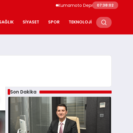
Kumamoto Depreminde Sağlık Çalışanlarını
07:38:03
SAĞLIK
SIYASET
SPOR
TEKNOLOJI
Son Dakika