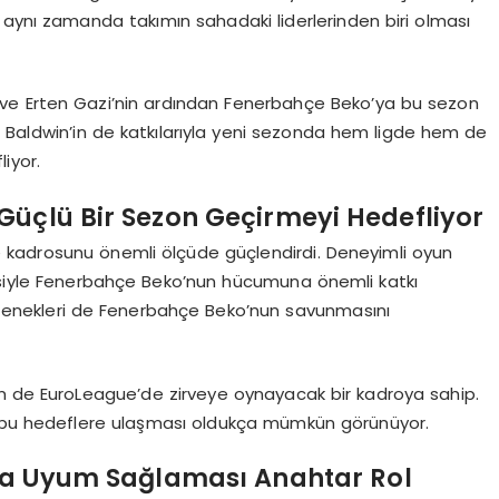
 aynı zamanda takımın sahadaki liderlerinden biri olması
on ve Erten Gazi’nin ardından Fenerbahçe Beko’ya bu sezon
ler, Baldwin’in de katkılarıyla yeni sezonda hem ligde hem de
iyor.
Güçlü Bir Sezon Geçirmeyi Hedefliyor
te kadrosunu önemli ölçüde güçlendirdi. Deneyimli oyun
risiyle Fenerbahçe Beko’nun hücumuna önemli katkı
etenekleri de Fenerbahçe Beko’nun savunmasını
 de EuroLeague’de zirveye oynayacak bir kadroya sahip.
n bu hedeflere ulaşması oldukça mümkün görünüyor.
ya Uyum Sağlaması Anahtar Rol