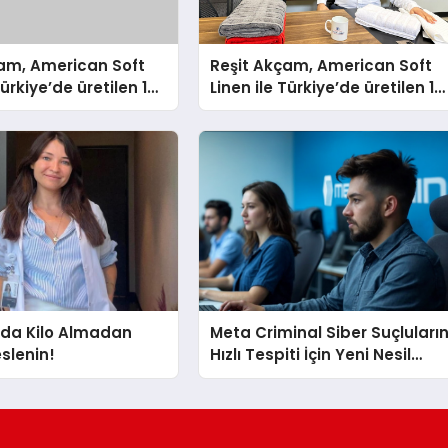
çam, American Soft
Reşit Akçam, American Soft
Türkiye’de üretilen 10
Linen ile Türkiye’de üretilen 10
vluyu her yıl
milyon havluyu her yıl
tüketicilerle
Amerikalı tüketicilerle
yor
buluşturuyor
a Kilo Almadan
Meta Criminal Siber Suçluları
eslenin!
Hızlı Tespiti İçin Yeni Nesil
Yöntemler Kullanıyor