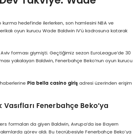
 Dev Takviye: Wade
o kurma hedefinde ilerlerken, son hamlesini NBA ve
rikalı oyun kurucu Wade Baldwin IV’ü kadrosuna katarak
el Aviv forması giymişti. Geçtiğimiz sezon EuroLeague’de 30
alaması yakalayan Baldwin, Fenerbahçe Beko’nun oyun kurucu
 haberlerine
Pia bella casino giriş
adresi üzerinden erişim
ik Vasıfları Fenerbahçe Beko’ya
zers formaları da giyen Baldwin, Avrupa’da ise Bayern
 takımlarda görev aldı. Bu tecrübesiyle Fenerbahçe Beko’ya