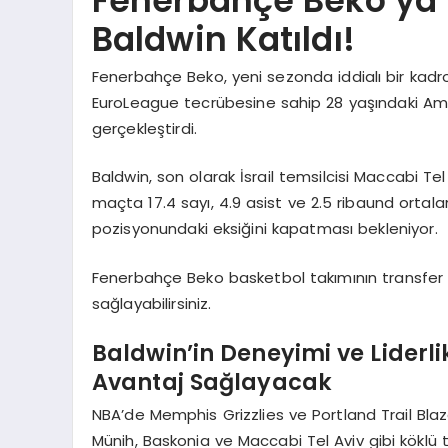
Fenerbahçe Beko’ya
Baldwin Katıldı!
Fenerbahçe Beko, yeni sezonda iddialı bir kadr
EuroLeague tecrübesine sahip 28 yaşındaki Ame
gerçekleştirdi.
Baldwin, son olarak İsrail temsilcisi Maccabi T
maçta 17.4 sayı, 4.9 asist ve 2.5 ribaund ort
pozisyonundaki eksiğini kapatması bekleniyor.
Fenerbahçe Beko basketbol takımının transfer
sağlayabilirsiniz.
Baldwin’in Deneyimi ve Liderl
Avantaj Sağlayacak
NBA’de Memphis Grizzlies ve Portland Trail Bla
Münih, Baskonia ve Maccabi Tel Aviv gibi köklü