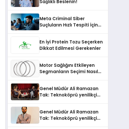
Sağlıklı Beslenin!
Meta Criminal Siber
Suçluların Hızlı Tespiti İçin
Yeni Nesil Yöntemler
Kullanıyor
En İyi Protein Tozu Seçerken
Dikkat Edilmesi Gerekenler
Motor Sağlığını Etkileyen
Segmanların Seçimi Nasıl
Yapılmalıdır?
Genel Müdür Ali Ramazan
Tak: Teknoköprü yenilikçi
fikirlerin hayata geçmesini
sağlıyor
Genel Müdür Ali Ramazan
Tak: Teknoköprü yenilikçi
fikirlerin hayata geçmesini