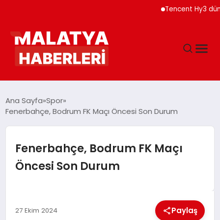
Tencent Hy3 dünya g
ANASAYFA
Ana Sayfa
Spor
Fenerbahçe, Bodrum FK Maçı Öncesi Son Durum
GÜNDEM
Fenerbahçe, Bodrum FK Maçı
DÜNYA
Öncesi Son Durum
EĞITIM
Paylaş
27 Ekim 2024
EKONOMI