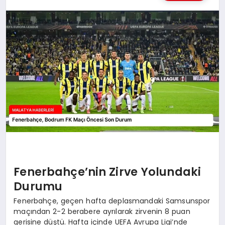
MAGAZIN
SAĞLIK
SIYASET
SPOR
TEKNOLOJI
Fenerbahçe’nin Zirve Yolundaki
Durumu
Fenerbahçe, geçen hafta deplasmandaki Samsunspor
maçından 2-2 berabere ayrılarak zirvenin 8 puan
gerisine düştü. Hafta içinde UEFA Avrupa Ligi’nde