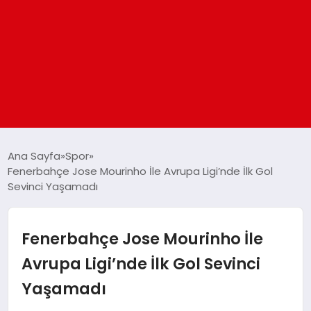
ANASAYFA
Ana Sayfa
Spor
Fenerbahçe Jose Mourinho İle Avrupa Ligi’nde İlk Gol
Sevinci Yaşamadı
GÜNDEM
DÜNYA
Fenerbahçe Jose Mourinho İle
Avrupa Ligi’nde İlk Gol Sevinci
EĞITIM
Yaşamadı