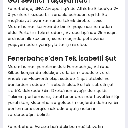
Gol Sevinci Yaşayamadı
Fenerbahçe, UEFA Avrupa Ligi’nde Athletic Bilbao’ya 2-
0 yenilerek üzücü bir sonuçla sahadan ayrıldı. Bu
mağlubiyet aynı zamanda teknik direktör Jose
Mourinho’nun kariyerinde bir ilki yaşamasına neden
oldu. Portekizli teknik adam, Avrupa Ligi’nde 25 maçın
ardından ilk kez bir iç saha maçında gol sevinci
yaşayamadan yenilgiyle tanışmış oldu.
Fenerbahçe’den Tek İsabetli Şut
Mourinho’nun yönetimindeki Fenerbahçe, Athletic
Bilbao karşısında oldukça zorlu bir mücadele verdi.
Ancak sarı-lacivertli ekip, sadece 4 şut atabildi ve
bunlardan sadece 1’i isabetli oldu. Bu tek isabetli şut
ise 68. dakikada Edin Dzeko’nun ayağından geldi.
Takımın performansı, taraftarlar arasında hayal kırıklığı
yaratırken, Mourinho ise gelecek maçlarda daha iyi bir
performans sergilemek adına çalışmalarını
sürdüreceğini belirtti.
Fenerbahçe, Avrupa Ligi’ndeki bu mağlubiyetin