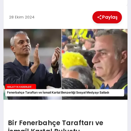
EKONOMI
Paylaş
28 Ekim 2024
MAGAZIN
SAĞLIK
SIYASET
SPOR
TEKNOLOJI
Bir Fenerbahçe Taraftarı ve