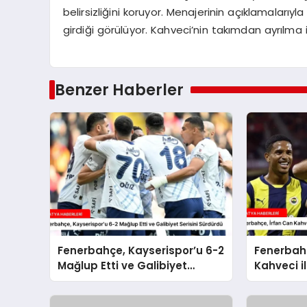
belirsizliğini koruyor. Menajerinin açıklamalarıy
girdiği görülüyor. Kahveci’nin takımdan ayrılma
Benzer Haberler
Fenerbahçe, Kayserispor’u 6-2
Fenerbahç
Mağlup Etti ve Galibiyet
Kahveci il
Serisini Sürdürdü
Sözleşme