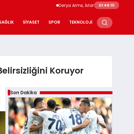
Derya Arms, İstanbul Prohunt 2026’da yeni 
01:46:11
SAĞLIK
SIYASET
SPOR
TEKNOLOJI
lirsizliğini Koruyor
Son Dakika