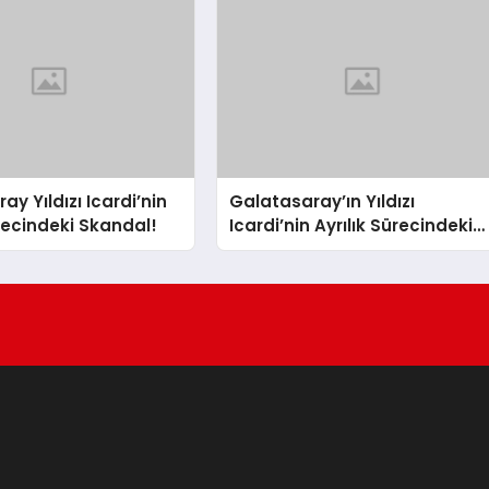
y Yıldızı Icardi’nin
Galatasaray’ın Yıldızı
ürecindeki Skandal!
Icardi’nin Ayrılık Sürecindeki
Sevgilisi, Rapçi L-Gante’den
Tartışmalı Açıklamalar