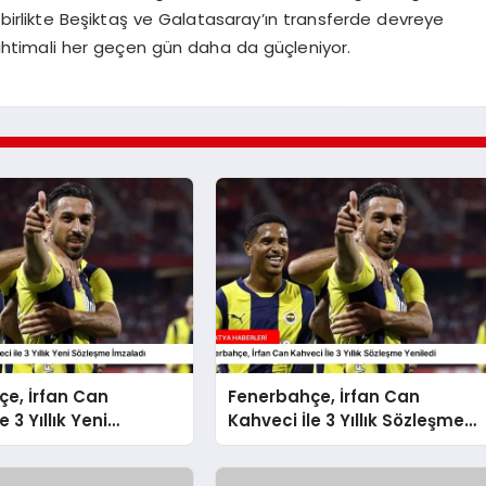
la birlikte Beşiktaş ve Galatasaray’ın transferde devreye
 ihtimali her geçen gün daha da güçleniyor.
e, İrfan Can
Fenerbahçe, İrfan Can
e 3 Yıllık Yeni
Kahveci İle 3 Yıllık Sözleşme
 İmzaladı
Yeniledi