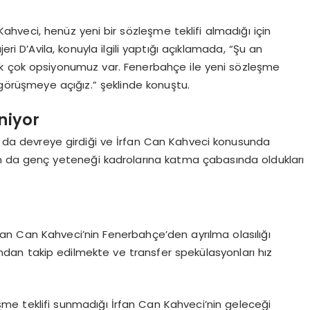
u
hveci, henüz yeni bir sözleşme teklifi almadığı için
eri D’Avila, konuyla ilgili yaptığı açıklamada, “Şu an
 pek çok opsiyonumuz var. Fenerbahçe ile yeni sözleşme
örüşmeye açığız.” şeklinde konuştu.
niyor
ın da devreye girdiği ve İrfan Can Kahveci konusunda
ımın da genç yeteneği kadrolarına katma çabasında oldukları
İrfan Can Kahveci’nin Fenerbahçe’den ayrılma olasılığı
akından takip edilmekte ve transfer spekülasyonları hız
me teklifi sunmadığı İrfan Can Kahveci’nin geleceği