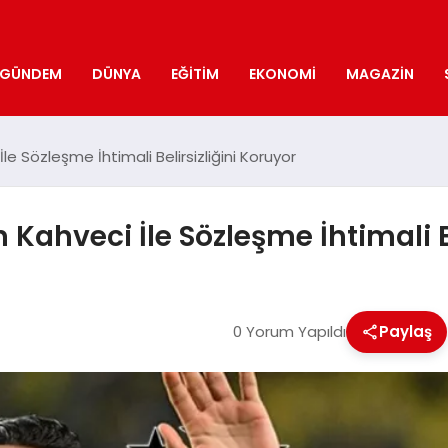
GÜNDEM
DÜNYA
EĞITIM
EKONOMI
MAGAZIN
e Sözleşme İhtimali Belirsizliğini Koruyor
Kahveci İle Sözleşme İhtimali Be
0 Yorum Yapıldı
Paylaş