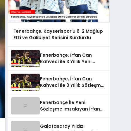
Fenerbahçe, Kayserispor’u 6-2 Mağlup
Etti ve Galibiyet Serisini Sürdürdü
Fenerbahçe, İrfan Can
Kahveci ile 3 Yıllık Yeni
Sözleşme İmzaladı
Fenerbahçe, İrfan Can
Kahveci İle 3 Yıllık Sözleşme
Yeniledi
Fenerbahçe İle Yeni
Sözleşme İmzalayan İrfan
Can Kahveci’nin Maaşı %100
Arttı
Galatasaray Yıldızı