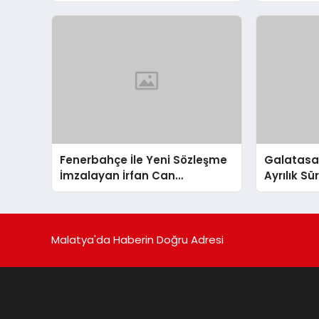
Serisini Sürdürdü
Sözleşme
Fenerbahçe İle Yeni Sözleşme
Galatasara
İmzalayan İrfan Can
Ayrılık S
Kahveci’nin Maaşı %100 Arttı
Malatya'da Haberin Doğru Adresi