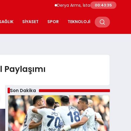
Derya Arms, İstanbul Prohunt 2026’da yeni n
00:43:36
SAĞLIK
SIYASET
SPOR
TEKNOLOJI
l Paylaşımı
Son Dakika