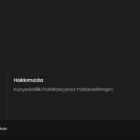
Hakkımızda
Künye
Gizlilik Politikası
Çerez Politikası
İletişim
dır.