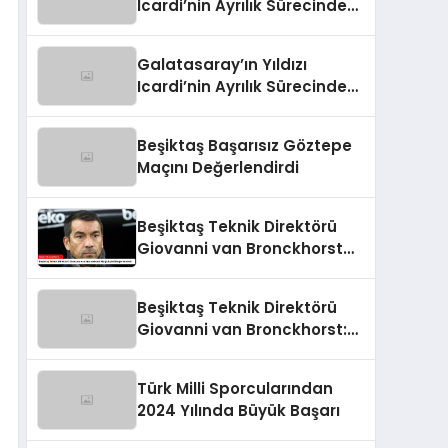
Icardi’nin Ayrılık Sürecindeki
Skandal!
Galatasaray’ın Yıldızı
Icardi’nin Ayrılık Sürecindeki
Sevgilisi, Rapçi L-Gante’den
Tartışmalı Açıklamalar
Beşiktaş Başarısız Göztepe
Maçını Değerlendirdi
Beşiktaş Teknik Direktörü
Giovanni van Bronckhorst
Mağlubiyeti Değerlendirdi
Beşiktaş Teknik Direktörü
Giovanni van Bronckhorst:
“Hayal Kırıklığı!”
Türk Milli Sporcularından
2024 Yılında Büyük Başarı