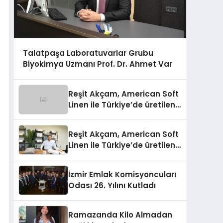
Talatpaşa Laboratuvarlar Grubu
Biyokimya Uzmanı Prof. Dr. Ahmet Var
Reşit Akçam, American Soft
Linen ile Türkiye’de üretilen
10 milyon havluyu her yıl
Amerikalı tüketicilerle
Reşit Akçam, American Soft
buluşturuyor
Linen ile Türkiye’de üretilen
10 milyon havluyu her yıl
Amerikalı tüketicilerle
İzmir Emlak Komisyoncuları
buluşturuyor
Odası 26. Yılını Kutladı
Ramazanda Kilo Almadan