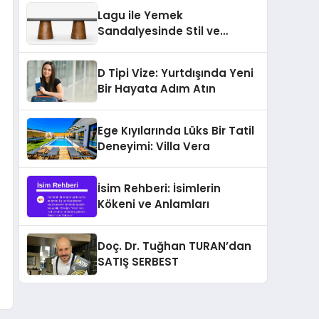
sağlıyor
Lagu ile Yemek
Sandalyesinde Stil ve
Konforun Yeni Tanımı
D Tipi Vize: Yurtdışında Yeni
Bir Hayata Adım Atın
Ege Kıyılarında Lüks Bir Tatil
Deneyimi: Villa Vera
İsim Rehberi: İsimlerin
Kökeni ve Anlamları
Doç. Dr. Tuğhan TURAN’dan
SATIŞ SERBEST