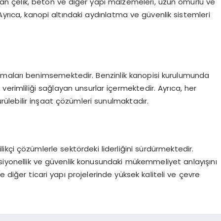
lan çelik, beton ve diğer yapı malzemeleri, uzun ömürlü ve
Ayrıca, kanopi altındaki aydınlatma ve güvenlik sistemleri
amaları benimsemektedir. Benzinlik kanopisi kurulumunda
verimliliği sağlayan unsurlar içermektedir. Ayrıca, her
ürülebilir inşaat çözümleri sunulmaktadır.
kçi çözümlerle sektördeki liderliğini sürdürmektedir.
onksiyonellik ve güvenlik konusundaki mükemmeliyet anlayışını
 diğer ticari yapı projelerinde yüksek kaliteli ve çevre