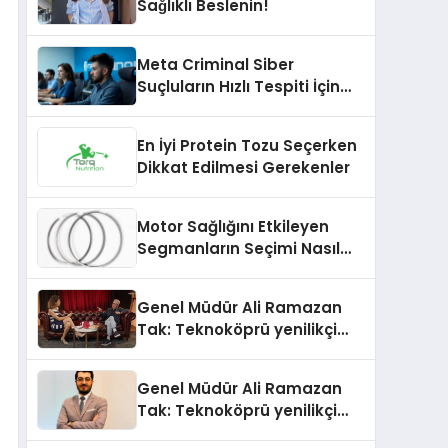
Sağlıklı Beslenin!
Meta Criminal Siber
Suçluların Hızlı Tespiti İçin
Yeni Nesil Yöntemler
Kullanıyor
En İyi Protein Tozu Seçerken
Dikkat Edilmesi Gerekenler
Motor Sağlığını Etkileyen
Segmanların Seçimi Nasıl
Yapılmalıdır?
Genel Müdür Ali Ramazan
Tak: Teknoköprü yenilikçi
fikirlerin hayata geçmesini
sağlıyor
Genel Müdür Ali Ramazan
Tak: Teknoköprü yenilikçi
fikirlerin hayata geçmesini