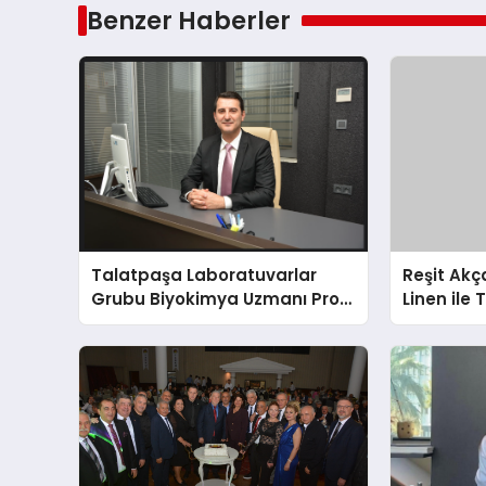
Benzer Haberler
Talatpaşa Laboratuvarlar
Reşit Ak
Grubu Biyokimya Uzmanı Prof.
Linen ile 
Dr. Ahmet Var
milyon ha
Amerikalı 
buluşturu