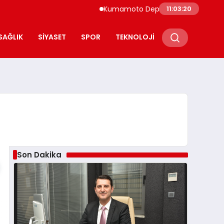
Kumamoto Depreminde Sağlık Çalışanla
11:03:21
SAĞLIK
SIYASET
SPOR
TEKNOLOJI
Son Dakika