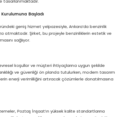
de tasarlanmaktadır.
i Kurulumu
na Başladı
ründeki geniş hizmet yelpazesiyle, Ankara’da benzinlik
a atmaktadır. Şirket, bu projeyle benzinliklerin estetik ve
masını sağlıyor.
evresel koşullar ve müşteri ihtiyaçlarına uygun şekilde
anıklılığı ve güvenliği ön planda tutulurken, modern tasarım
lerin enerji verimliliğini artıracak çözümlerle donatılmasına
emeler, Poztaş İnşaat’ın yüksek kalite standartlarına