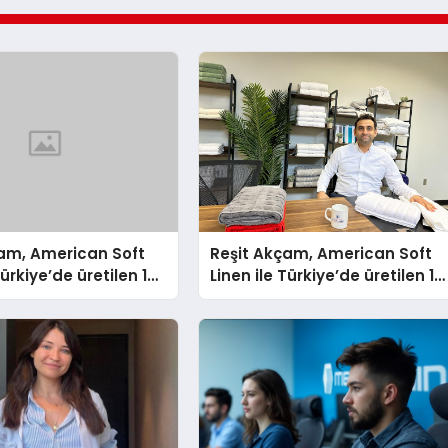
çam, American Soft
Reşit Akçam, American Soft
Türkiye’de üretilen 10
Linen ile Türkiye’de üretilen 10
vluyu her yıl
milyon havluyu her yıl
tüketicilerle
Amerikalı tüketicilerle
yor
buluşturuyor