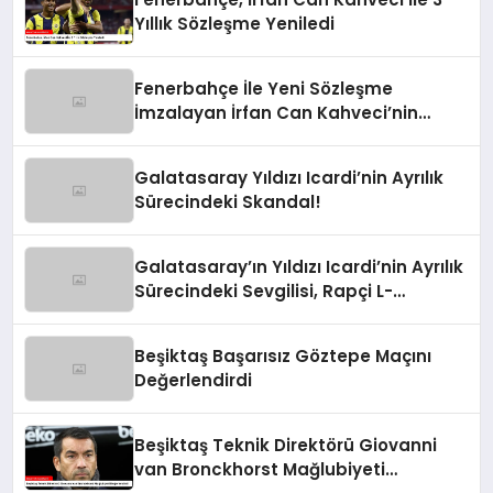
Yıllık Sözleşme Yeniledi
Fenerbahçe İle Yeni Sözleşme
İmzalayan İrfan Can Kahveci’nin
Maaşı %100 Arttı
Galatasaray Yıldızı Icardi’nin Ayrılık
Sürecindeki Skandal!
Galatasaray’ın Yıldızı Icardi’nin Ayrılık
Sürecindeki Sevgilisi, Rapçi L-
Gante’den Tartışmalı Açıklamalar
Beşiktaş Başarısız Göztepe Maçını
Değerlendirdi
Beşiktaş Teknik Direktörü Giovanni
van Bronckhorst Mağlubiyeti