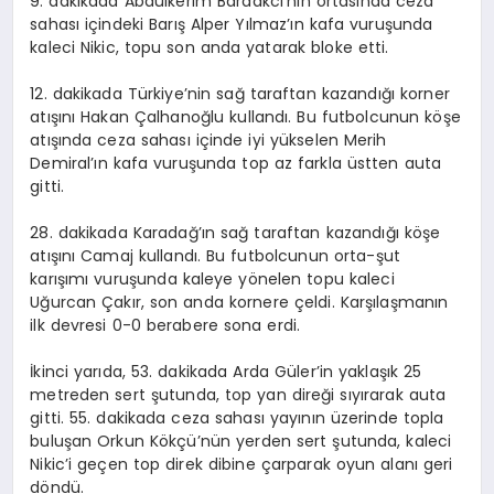
9. dakikada Abdülkerim Bardakcı’nın ortasında ceza
sahası içindeki Barış Alper Yılmaz’ın kafa vuruşunda
kaleci Nikic, topu son anda yatarak bloke etti.
12. dakikada Türkiye’nin sağ taraftan kazandığı korner
atışını Hakan Çalhanoğlu kullandı. Bu futbolcunun köşe
atışında ceza sahası içinde iyi yükselen Merih
Demiral’ın kafa vuruşunda top az farkla üstten auta
gitti.
28. dakikada Karadağ’ın sağ taraftan kazandığı köşe
atışını Camaj kullandı. Bu futbolcunun orta-şut
karışımı vuruşunda kaleye yönelen topu kaleci
Uğurcan Çakır, son anda kornere çeldi. Karşılaşmanın
ilk devresi 0-0 berabere sona erdi.
İkinci yarıda, 53. dakikada Arda Güler’in yaklaşık 25
metreden sert şutunda, top yan direği sıyırarak auta
gitti. 55. dakikada ceza sahası yayının üzerinde topla
buluşan Orkun Kökçü’nün yerden sert şutunda, kaleci
Nikic’i geçen top direk dibine çarparak oyun alanı geri
döndü.