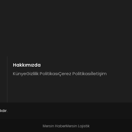
Hakkımızda
Künye
Gizlilik Politikası
Çerez Politikası
İletişim
dır.
Mersin Haber
Mersin Lojistik