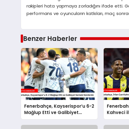
rakipleri hata yapmaya zorladığını ifade etti. G
performans ve oyuncuların katkıları, maç sonras
Benzer Haberler
Fenerbahçe, Kayserispor’u 6-2
Fenerbahç
Mağlup Etti ve Galibiyet
Kahveci il
Serisini Sürdürdü
Sözleşme