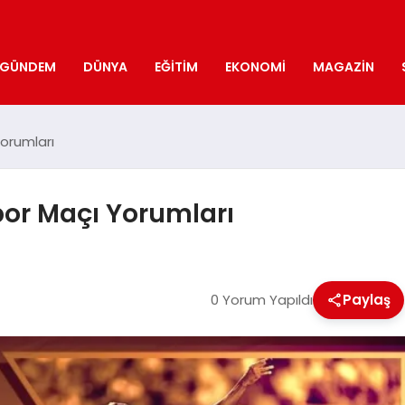
GÜNDEM
DÜNYA
EĞITIM
EKONOMI
MAGAZIN
orumları
or Maçı Yorumları
0 Yorum Yapıldı
Paylaş