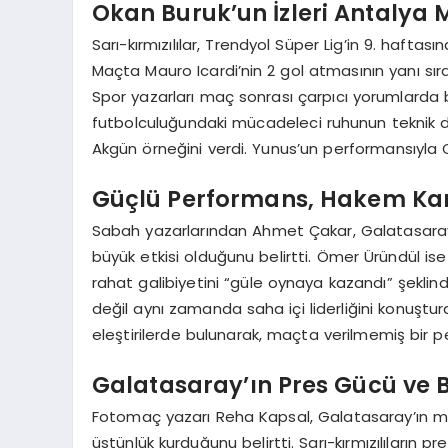
Okan Buruk’un İzleri Antalya
Sarı-kırmızılılar, Trendyol Süper Lig’in 9. hafta
Maçta Mauro Icardi’nin 2 gol atmasının yanı sıra
Spor yazarları maç sonrası çarpıcı yorumlarda 
futbolculuğundaki mücadeleci ruhunun teknik dir
Akgün örneğini verdi. Yunus’un performansıyla Ok
Güçlü Performans, Hakem Karar
Sabah yazarlarından Ahmet Çakar, Galatasaray’
büyük etkisi olduğunu belirtti. Ömer Üründül is
rahat galibiyetini “güle oynaya kazandı” şekli
değil aynı zamanda saha içi liderliğini konuştu
eleştirilerde bulunarak, maçta verilmemiş bir pe
Galatasaray’ın Pres Gücü ve B
Fotomaç yazarı Reha Kapsal, Galatasaray’ın maça 
üstünlük kurduğunu belirtti. Sarı-kırmızılıların p