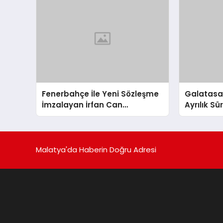
Fenerbahçe İle Yeni Sözleşme
Galatasara
İmzalayan İrfan Can
Ayrılık S
Kahveci’nin Maaşı %100 Arttı
Malatya'da Haberin Doğru Adresi