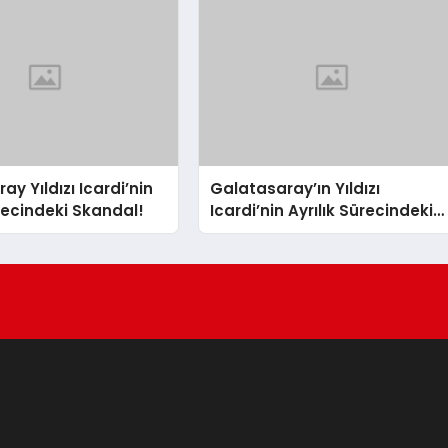
y Yıldızı Icardi’nin
Galatasaray’ın Yıldızı
ürecindeki Skandal!
Icardi’nin Ayrılık Sürecindeki
Sevgilisi, Rapçi L-Gante’den
Tartışmalı Açıklamalar