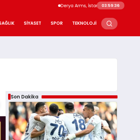
Derya Arms, İstanbul Prohunt 2026’da yeni 
03:59:37
SAĞLIK
SIYASET
SPOR
TEKNOLOJI
Son Dakika