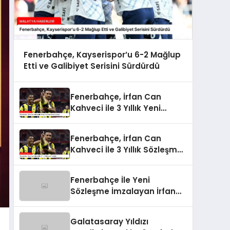
Fenerbahçe, Kayserispor’u 6-2 Mağlup
Etti ve Galibiyet Serisini Sürdürdü
Fenerbahçe, İrfan Can
Kahveci ile 3 Yıllık Yeni
Sözleşme İmzaladı
Fenerbahçe, İrfan Can
Kahveci İle 3 Yıllık Sözleşme
Yeniledi
Fenerbahçe İle Yeni
Sözleşme İmzalayan İrfan
Can Kahveci’nin Maaşı %100
Arttı
Galatasaray Yıldızı