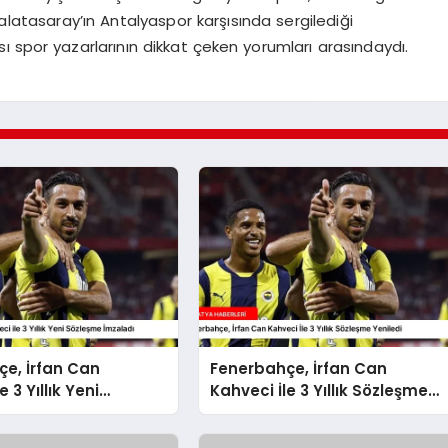
alatasaray’ın Antalyaspor karşısında sergilediği
ı spor yazarlarının dikkat çeken yorumları arasındaydı.
e, İrfan Can
Fenerbahçe, İrfan Can
e 3 Yıllık Yeni
Kahveci İle 3 Yıllık Sözleşme
 İmzaladı
Yeniledi