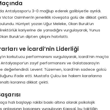
 Maçında
sında Antalyaspor’u 3-0 mağlup ederek galibiyetle ayrıldı.
 Victor Osimhen’in jeneriklik röveşata golü de dikkat çekti.
bulundu. Hürriyet yazarı Uğur Meleke, Okan Buruk’un
ektörlük kariyerine de yansıdığını vurgulayarak, Yunus
an Buruk’un dipten çıkışını hatırlattı.
ları ve İcardi’nin Liderliği
ın korkutucu performansını vurgulayarak, Icardi’nin maçta
e Antalyaspor’un zayıf performansını ve Galatasaray’ın
nde değerlendirdi. Levent Tüzemen, Icardi’nin sadece golcü
rduğunu ifade etti. Mustafa Çulcu ise hakem kararlarına
naltı kararına dikkat çekti.
aşarısı
hızlı başlayıp rakibi baskı altına alarak psikolojik
res anlayışının başarısını vurgulayan Kapsal, bu taktiğin