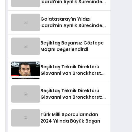
Icardi’nin Ayrılık Sürecindeki
Skandal!
Galatasaray’ın Yıldızı
Icardi’nin Ayrılık Sürecindeki
Sevgilisi, Rapçi L-Gante’den
Tartışmalı Açıklamalar
Beşiktaş Başarısız Göztepe
Maçını Değerlendirdi
Beşiktaş Teknik Direktörü
Giovanni van Bronckhorst
Mağlubiyeti Değerlendirdi
Beşiktaş Teknik Direktörü
Giovanni van Bronckhorst:
“Hayal Kırıklığı!”
Türk Milli Sporcularından
2024 Yılında Büyük Başarı