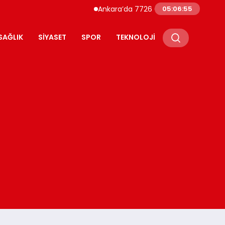
Ankara’da 7726 Genç Faizsiz Evlilik Kredisiy
05:06:56
SAĞLIK
SIYASET
SPOR
TEKNOLOJI