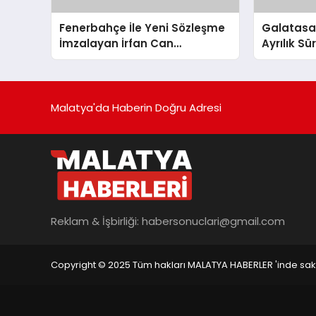
Fenerbahçe İle Yeni Sözleşme
Galatasara
İmzalayan İrfan Can
Ayrılık S
Kahveci’nin Maaşı %100 Arttı
Malatya'da Haberin Doğru Adresi
Reklam & İşbirliği:
habersonuclari@gmail.com
Copyright © 2025 Tüm hakları MALATYA HABERLER 'inde saklı