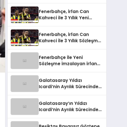
Fenerbahçe, İrfan Can
Kahveci ile 3 Yıllık Yeni
Sözleşme İmzaladı
Fenerbahçe, İrfan Can
Kahveci İle 3 Yıllık Sözleşme
Yeniledi
Fenerbahçe İle Yeni
Sözleşme İmzalayan İrfan
Can Kahveci’nin Maaşı %100
Arttı
Galatasaray Yıldızı
Icardi’nin Ayrılık Sürecindeki
Skandal!
Galatasaray’ın Yıldızı
Icardi’nin Ayrılık Sürecindeki
Sevgilisi, Rapçi L-Gante’den
Tartışmalı Açıklamalar
Beşiktaş Başarısız Göztepe