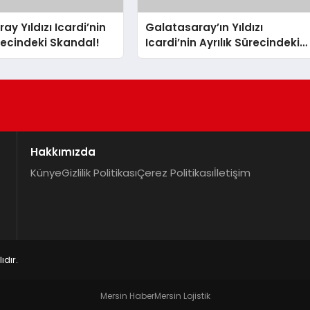
y Yıldızı Icardi’nin
Galatasaray’ın Yıldızı
ürecindeki Skandal!
Icardi’nin Ayrılık Sürecindeki
Sevgilisi, Rapçi L-Gante’den
Tartışmalı Açıklamalar
Hakkımızda
Künye
Gizlilik Politikası
Çerez Politikası
İletişim
dır.
Mersin Haber
Mersin Lojistik