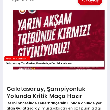
Paylaş
01 Ağustos 2024
EKONOMI
MAGAZIN
SAĞLIK
SIYASET
SPOR
TEKNOLOJI
Galatasaray, Şampiyonluk
Yolunda Kritik Maça Hazır
Derbi öncesinde Fenerbahçe’nin 6 puan önünde yer
alan Galatasaray,
müsabakadan en az 1 puan aldığı