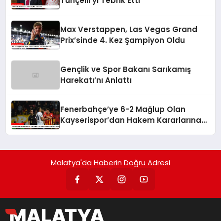
Tunçelli’yi Tebrik Etti
Max Verstappen, Las Vegas Grand
Prix’sinde 4. Kez Şampiyon Oldu
Gençlik ve Spor Bakanı Sarıkamış
Harekatı’nı Anlattı
Fenerbahçe’ye 6-2 Mağlup Olan
Kayserispor’dan Hakem Kararlarına
İlişkin Açıklama
Malatya'da Haberin Doğru Adresi