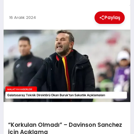
EKONOMI
Paylaş
16 Aralık 2024
MAGAZIN
SAĞLIK
SIYASET
SPOR
TEKNOLOJI
“Korkulan Olmadı” – Davinson Sanchez
İçin Açıklama