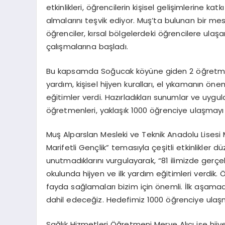
etkinlikleri, öğrencilerin kişisel gelişimlerine k
almalarını teşvik ediyor. Muş’ta bulunan bir m
öğrenciler, kırsal bölgelerdeki öğrencilere ulaşa
çalışmalarına başladı.
Bu kapsamda Soğucak köyüne giden 2 öğretmen 
yardım, kişisel hijyen kuralları, el yıkamanın ö
eğitimler verdi. Hazırladıkları sunumlar ve uygula
öğretmenleri, yaklaşık 1000 öğrenciye ulaşmayı 
Muş Alparslan Mesleki ve Teknik Anadolu Lisesi 
Marifetli Gençlik” temasıyla çeşitli etkinlikler d
unutmadıklarını vurgulayarak, “81 ilimizde gerçekl
okulunda hijyen ve ilk yardım eğitimleri verdik.
fayda sağlamaları bizim için önemli. İlk aşamad
dahil edeceğiz. Hedefimiz 1000 öğrenciye ulaş
Sağlık Hizmetleri Öğretmeni Merve Alıcı ise hijyen 