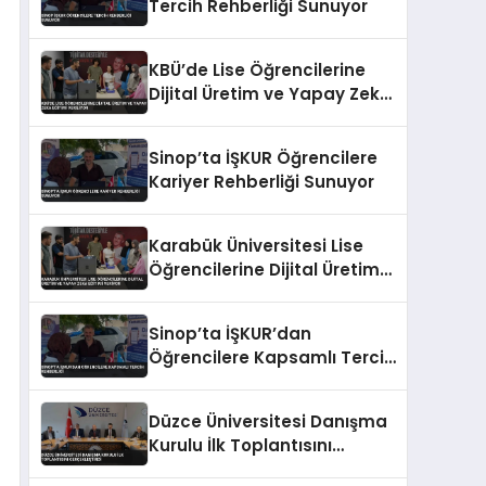
Tercih Rehberliği Sunuyor
KBÜ’de Lise Öğrencilerine
Dijital Üretim ve Yapay Zeka
Eğitimi Veriliyor
Sinop’ta İŞKUR Öğrencilere
Kariyer Rehberliği Sunuyor
Karabük Üniversitesi Lise
Öğrencilerine Dijital Üretim
ve Yapay Zeka Eğitimi
Veriyor
Sinop’ta İŞKUR’dan
Öğrencilere Kapsamlı Tercih
Rehberliği
Düzce Üniversitesi Danışma
Kurulu İlk Toplantısını
Gerçekleştirdi