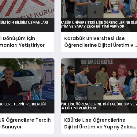
al Dönüşüm İçin
Karabük Üniversitesi Lise
manları Yetiştiriyor
Öğrencilerine Dijital Üretim ve
Yapay Zeka Eğitimi Veriyor
UR Öğrencilere Tercih
KBÜ’de Lise Öğrencilerine
i Sunuyor
Dijital Üretim ve Yapay Zeka
Eğitimi Veriliyor