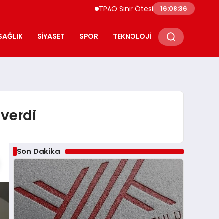
TPAO Sınır Ötesi Ortaklıklarını Güçlendiriyor
16:08:37
SAĞLIK
SIYASET
SPOR
TEKNOLOJI
 verdi
Son Dakika