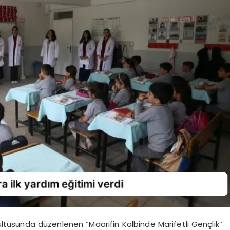
rultusunda düzenlenen “Maarifin Kalbinde Marifetli Gençlik”