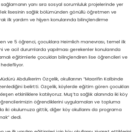
atkı sağlamanın yanı sıra sosyal sorumluluk projelerinde yer
eslek lisesinin sağlık bölümünden gönüllü öğretmen ve
rak ilk yardım ve hijyen konularında bilinçlendirme
ve 5 öğrenci, çocuklara Heimlich manevrası, temel ilk
nemi ve acil durumlarda yapılması gerekenler konularında
malı eğitimlerle çocukları bilinçlendiren lise öğrencileri ve
hedefliyor.
Müdürü Abdulkerim Özçelik, okullarının “Maarifin Kalbinde
üzenlediğini belirtti. Özçelik, köylerde eğitim gören çocukları
eşen etkinliklere katılıyoruz. Muş’ta sağlık alanında iki köy
 Öğrencilerimizin öğrendiklerini uygulamaları ve topluma
a iki okulumuza gittik, diğer köy okullarını da programa
mak” dedi.
ve ilk yardım eğitimleri için köy okullarını ziyaret ettiklerini