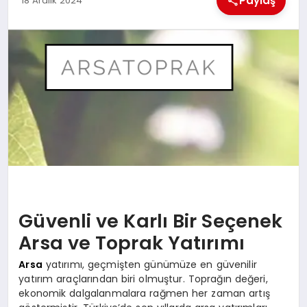
Paylaş
18 Aralık 2024
EKONOMI
MAGAZIN
SAĞLIK
SIYASET
SPOR
TEKNOLOJI
Güvenli ve Karlı Bir Seçenek
Arsa ve Toprak Yatırımı
Arsa
yatırımı, geçmişten günümüze en güvenilir
yatırım araçlarından biri olmuştur. Toprağın değeri,
ekonomik dalgalanmalara rağmen her zaman artış