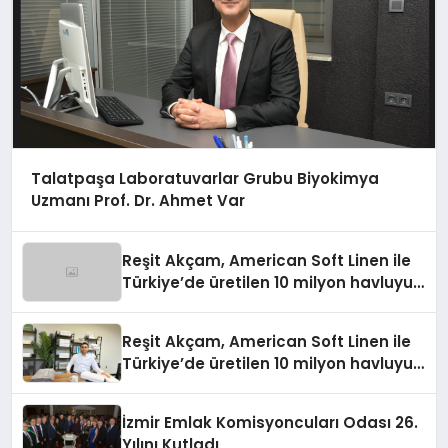
Talatpaşa Laboratuvarlar Grubu Biyokimya
Uzmanı Prof. Dr. Ahmet Var
Reşit Akçam, American Soft Linen ile
Türkiye’de üretilen 10 milyon havluyu
her yıl Amerikalı tüketicilerle
buluşturuyor
Reşit Akçam, American Soft Linen ile
Türkiye’de üretilen 10 milyon havluyu
her yıl Amerikalı tüketicilerle
buluşturuyor
İzmir Emlak Komisyoncuları Odası 26.
Yılını Kutladı