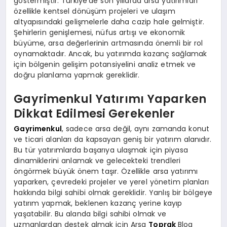
göstermiştir. Türkiye’de son yıllarda arsa yatırımları
özellikle kentsel dönüşüm projeleri ve ulaşım
altyapısındaki gelişmelerle daha cazip hale gelmiştir.
Şehirlerin genişlemesi, nüfus artışı ve ekonomik
büyüme, arsa değerlerinin artmasında önemli bir rol
oynamaktadır. Ancak, bu yatırımda kazanç sağlamak
için bölgenin gelişim potansiyelini analiz etmek ve
doğru planlama yapmak gereklidir.
Gayrimenkul Yatırımı Yaparken
Dikkat Edilmesi Gerekenler
Gayrimenkul
, sadece arsa değil, aynı zamanda konut
ve ticari alanları da kapsayan geniş bir yatırım alanıdır.
Bu tür yatırımlarda başarıya ulaşmak için piyasa
dinamiklerini anlamak ve gelecekteki trendleri
öngörmek büyük önem taşır. Özellikle arsa yatırımı
yaparken, çevredeki projeler ve yerel yönetim planları
hakkında bilgi sahibi olmak gereklidir. Yanlış bir bölgeye
yatırım yapmak, beklenen kazanç yerine kayıp
yaşatabilir. Bu alanda bilgi sahibi olmak ve
uzmanlardan destek almak için Arsa
Toprak
Blog