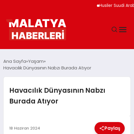
Husiler Suudi Arabistan
ANASAYFA
Ana Sayfa
Yaşam
Havacılık Dünyasının Nabzı Burada Atıyor
GÜNDEM
Havacılık Dünyasının Nabzı
DÜNYA
Burada Atıyor
EĞITIM
Paylaş
18 Haziran 2024
EKONOMI