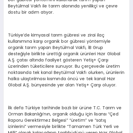
Beytülmal Vakfı ile tarım alanında yenilikçi ve çevre
dostu bir adım atıyor.
Türkiye’de kimyasal tarım gübresi ve zirai ilaç
kullanımına karşı organik bor gübresi yöntemiyle
organik tarım yapan Beytülmal Vakfı, İB Grup
desteğiyle birlikte ürettiği organik ürünleri Hızır Global
A.Ş. çatısı altında faaliyet gösteren Yetiş+ Çarşı
üzerinden tüketicilere sunuyor. Bu çerçevede üretim
noktasında tek kanal Beytülmal Vakfı olurken, ürünlerin
halka ulaştırılması kısmında öncü ve tek kanal Hızır
Global A.Ş. bünyesinde yer alan Yetiş+ Çarşı oluyor.
İlk defa Türkiye tarihinde bazlı bir ürüne T.C. Tarım ve
Orman Bakanlığı’nın, organik olduğu için lisansı “Çed
Raporu Gerektirmez Belgesi” “üretim” ve “satış
izinlerini” vermesiyle birlikte “Tamamen Türk Yerli ve
Milli” olarak kalacağının taahhüdünü veren Hızır Global