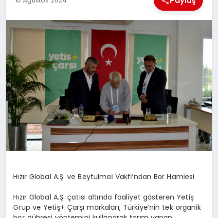
Paylaş
10 Ağustos 2024
EKONOMI
MAGAZIN
SAĞLIK
SIYASET
SPOR
TEKNOLOJI
Hızır Global A.Ş. ve Beytülmal Vakfı’ndan Bor Hamlesi
Hızır Global A.Ş. çatısı altında faaliyet gösteren Yetiş
Grup ve Yetiş+ Çarşı markaları, Türkiye’nin tek organik
bor gübresi yöntemini kullanarak tarım yapan