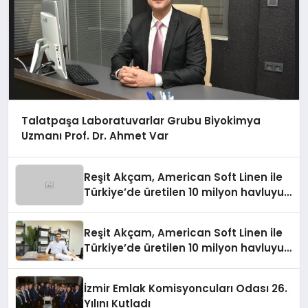
Talatpaşa Laboratuvarlar Grubu Biyokimya
Uzmanı Prof. Dr. Ahmet Var
Reşit Akçam, American Soft Linen ile
Türkiye’de üretilen 10 milyon havluyu
her yıl Amerikalı tüketicilerle
buluşturuyor
Reşit Akçam, American Soft Linen ile
Türkiye’de üretilen 10 milyon havluyu
her yıl Amerikalı tüketicilerle
buluşturuyor
İzmir Emlak Komisyoncuları Odası 26.
Yılını Kutladı