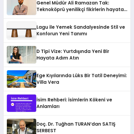
Genel Müdür Ali Ramazan Tak:
Teknoköprü yenilikçi fikirlerin hayata
geçmesini sağlıyor
Lagu ile Yemek Sandalyesinde Stil ve
Konforun Yeni Tanımı
D Tipi Vize: Yurtdışında Yeni Bir
Hayata Adım Atın
Ege Kıyılarında Lüks Bir Tatil Deneyimi:
Villa Vera
İsim Rehberi: İsimlerin Kökeni ve
Anlamları
Doç. Dr. Tuğhan TURAN’dan SATIŞ
SERBEST