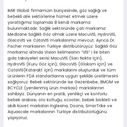
iMiR Global firmamızın bünyesinde, göz sağlığı ve
bebekli aile sektörlerine hizmet etmek üzere
yarattığımız toplamda 8 kendi markamız
bulunmaktadır. Sağlık sektöründe çatı markamız
Medizane Sağlıklı Göz olmak üzere MacuVIS, HydroVIS,
GlacoVIS ve CataVIS markalarımız mevcut. Ayrıca Dr.
Fischer markasının Türkiye distribütörüyüz. Sağlıklı Göz
markamız altında Vision kelimesinin “VIS” i ile biten
gıda takviyeleri serisi MacuVIS (Sarı Nokta için),
HydroVIS (Kuru Göz için), GlacoVIS (Glokom için) ve
CataVIS(Katarakt için) markalarını oluşturduk ve tüm
ürünlerin FDA standartlarına uygun şekilde üretilmesini
sağlıyoruz. Bebek sektöründe ise Gezenbebe, BMOM ve
BCYCLE (yenilenmiş ürün markası) markalarının
sahibiyiz. Dünyanın en pratik, yenilikçi ve konforlu
bebek arabası, oto koltuğu, scooter, bebek bisikleti ve
akıllı küvet markaları Inglesina, Doona, SmarTrike ve
Aquascale markalarının Türkiye distribütörlüğünü
yapıyoruz.