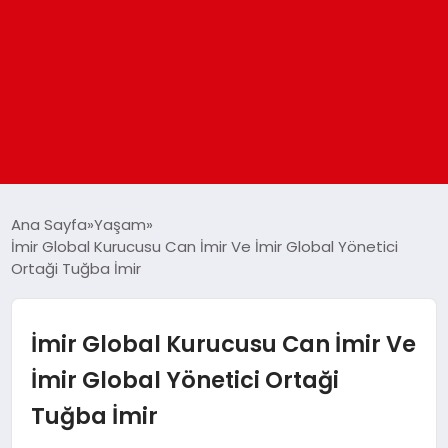
ANASAYFA
Ana Sayfa
Yaşam
İmir Global Kurucusu Can İmir Ve İmir Global Yönetici
Ortaği Tuğba İmir
GÜNDEM
DÜNYA
İmir Global Kurucusu Can İmir Ve
İmir Global Yönetici Ortaği
EĞITIM
Tuğba İmir