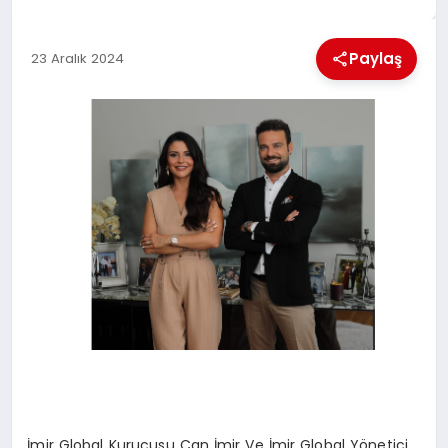
EKONOMI
Paylaş
23 Aralık 2024
MAGAZIN
SAĞLIK
SIYASET
SPOR
TEKNOLOJI
İmir Global Kurucusu Can İmir Ve İmir Global Yönetici