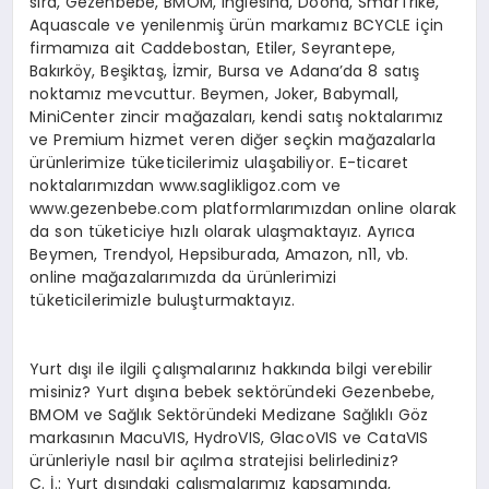
sıra, Gezenbebe, BMOM, Inglesina, Doona, SmarTrike,
Aquascale ve yenilenmiş ürün markamız BCYCLE için
firmamıza ait Caddebostan, Etiler, Seyrantepe,
Bakırköy, Beşiktaş, İzmir, Bursa ve Adana’da 8 satış
noktamız mevcuttur. Beymen, Joker, Babymall,
MiniCenter zincir mağazaları, kendi satış noktalarımız
ve Premium hizmet veren diğer seçkin mağazalarla
ürünlerimize tüketicilerimiz ulaşabiliyor. E-ticaret
noktalarımızdan www.saglikligoz.com ve
www.gezenbebe.com platformlarımızdan online olarak
da son tüketiciye hızlı olarak ulaşmaktayız. Ayrıca
Beymen, Trendyol, Hepsiburada, Amazon, n11, vb.
online mağazalarımızda da ürünlerimizi
tüketicilerimizle buluşturmaktayız.
Yurt dışı ile ilgili çalışmalarınız hakkında bilgi verebilir
misiniz? Yurt dışına bebek sektöründeki Gezenbebe,
BMOM ve Sağlık Sektöründeki Medizane Sağlıklı Göz
markasının MacuVIS, HydroVIS, GlacoVIS ve CataVIS
ürünleriyle nasıl bir açılma stratejisi belirlediniz?
C. İ.: Yurt dışındaki çalışmalarımız kapsamında,