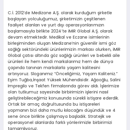
C.İ. 2012’de Medizane A.Ş. olarak kurduğum şirketle
başlayan yolculuğumuz, şirketimizin çeşitlenen
faaliyet alanları ve yurt dışı operasyonlarımızın
başlamasıyla birlikte 2024’te iMiR Global A.Ş. olarak
devam etmektedir. Medikal ve Eczane isimlerinin
birleşiminden oluşan Medizane’nin güvenilir ismi göz
sağlığı sektöründeki ürünlerimizin markası olurken, iMiR
Global çatısı altında göz sağlığı ürünleri ve bebekli aile
ürünleri ile hem kendi markalarımız hem de dünya
çapında tanınan markalarla yaşam kalitesini
artırıyoruz. Sloganımız “Önceliğimiz, Yaşam Kaliteniz.”
Eşim Tuğba,İnşaat Yüksek Mühendisidir. Ağaoğlu, Salini
Impregilo ve Tekfen firmalarında görev aldı. İşlerimize
olan tutkumuz sayesinde birbirimizin işlerini nasıl
geliştirebileceğimiz konusunda sürekli istişare ederdik.
Ortak bir amaç doğrultusunda bu istişareleri
yapmanın bizi daha mutlu kılacağını düşündük ve 4
sene önce birlikte çalışmaya başladık. Stratejik ve
operasyonel alanlarda farklı yönlerimizle birbirimizi
tamamlıyoruz.