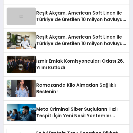
Reşit Akçam, American Soft Linen ile
Türkiye’de üretilen 10 milyon havluyu
her yıl Amerikalı tüketicilerle
buluşturuyor
Reşit Akçam, American Soft Linen ile
Türkiye’de üretilen 10 milyon havluyu
her yıl Amerikalı tüketicilerle
buluşturuyor
İzmir Emlak Komisyoncuları Odası 26.
Yılını Kutladı
Ramazanda Kilo Almadan Sağlıklı
Beslenin!
Meta Criminal Siber Suçluların Hızlı
Tespiti İçin Yeni Nesil Yöntemler
Kullanıyor