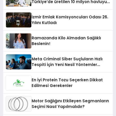
Türkiye’de üretilen 10 milyon havluyu
her yıl Amerikalı tüketicilerle
buluşturuyor
İzmir Emlak Komisyoncuları Odası 26.
Yılını Kutladı
Ramazanda Kilo Almadan Sağlıklı
Beslenin!
Meta Criminal Siber Suçluların Hızlı
Tespiti İçin Yeni Nesil Yöntemler
Kullanıyor
En İyi Protein Tozu Seçerken Dikkat
Edilmesi Gerekenler
Motor Sağlığını Etkileyen Segmanların
Seçimi Nasıl Yapılmalıdır?