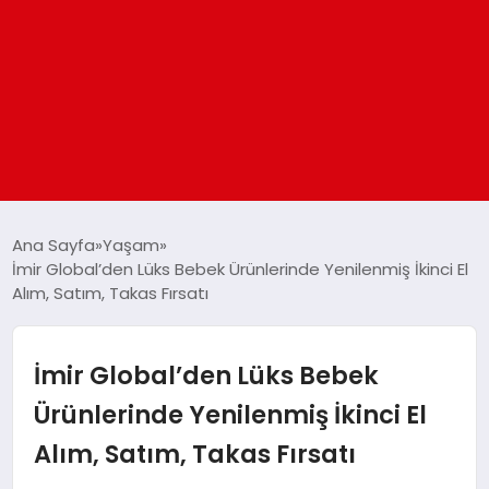
ANASAYFA
Ana Sayfa
Yaşam
İmir Global’den Lüks Bebek Ürünlerinde Yenilenmiş İkinci El
Alım, Satım, Takas Fırsatı
GÜNDEM
DÜNYA
İmir Global’den Lüks Bebek
Ürünlerinde Yenilenmiş İkinci El
EĞITIM
Alım, Satım, Takas Fırsatı