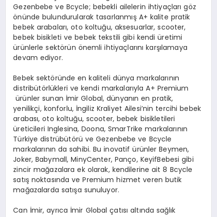
Gezenbebe ve Bcycle; bebekli ailelerin ihtiyaçları göz
önünde bulundurularak tasarlanmış A+ kalite pratik
bebek arabaları, oto koltuğu, aksesuarlar, scooter,
bebek bisikleti ve bebek tekstili gibi kendi üretimi
ürünlerle sektörün önemli ihtiyaçlarını karşılamaya
devam ediyor.
Bebek sektöründe en kaliteli dünya markalarının
distribütörlükleri ve kendi markalarıyla A+ Premium
ürünler sunan
İmir Global
, dünyanın en pratik,
yenilikçi, konforlu, İngiliz Kraliyet Ailesi’nin tercihi bebek
arabası, oto koltuğu, scooter, bebek bisikletileri
üreticileri Inglesina, Doona, SmarTrike markalarının
Türkiye distrübütörü ve Gezenbebe ve Bcycle
markalarının da sahibi. Bu inovatif ürünler Beymen,
Joker, Babymall, MinyCenter, Panço, KeyifBebesi gibi
zincir mağazalara ek olarak, kendilerine ait 8 Bcycle
satış noktasında ve Premium hizmet veren butik
mağazalarda satışa sunuluyor.
Can İmir
, ayrıca İmir Global çatısı altında sağlık