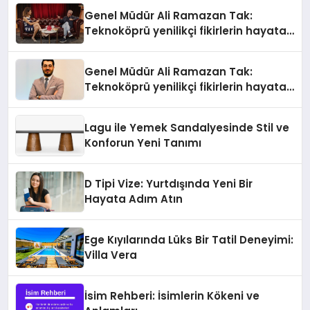
Genel Müdür Ali Ramazan Tak:
Teknoköprü yenilikçi fikirlerin hayata
geçmesini sağlıyor
Genel Müdür Ali Ramazan Tak:
Teknoköprü yenilikçi fikirlerin hayata
geçmesini sağlıyor
Lagu ile Yemek Sandalyesinde Stil ve
Konforun Yeni Tanımı
D Tipi Vize: Yurtdışında Yeni Bir
Hayata Adım Atın
Ege Kıyılarında Lüks Bir Tatil Deneyimi:
Villa Vera
İsim Rehberi: İsimlerin Kökeni ve