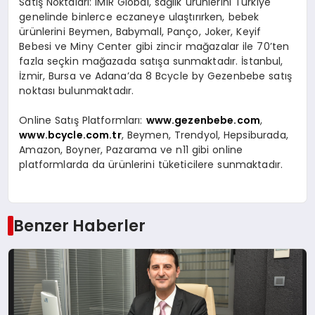
Satış Noktaları
: iMiR Global, sağlık ürünlerini Türkiye
genelinde binlerce eczaneye ulaştırırken, bebek
ürünlerini Beymen, Babymall, Panço, Joker, Keyif
Bebesi ve Miny Center gibi zincir mağazalar ile 70’ten
fazla seçkin mağazada satışa sunmaktadır. İstanbul,
İzmir, Bursa ve Adana’da 8 Bcycle by Gezenbebe satış
noktası bulunmaktadır.
Online Satış Platformları:
www.gezenbebe.com
,
www.bcycle.com.tr
, Beymen, Trendyol, Hepsiburada,
Amazon, Boyner, Pazarama ve n11 gibi online
platformlarda da ürünlerini tüketicilere sunmaktadır.
Benzer Haberler