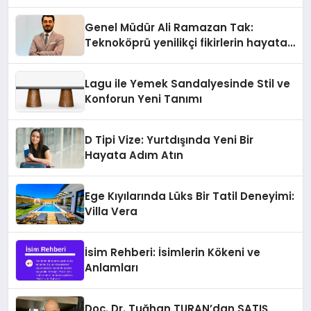
geçmesini sağlıyor
Genel Müdür Ali Ramazan Tak:
Teknoköprü yenilikçi fikirlerin hayata
geçmesini sağlıyor
Lagu ile Yemek Sandalyesinde Stil ve
Konforun Yeni Tanımı
D Tipi Vize: Yurtdışında Yeni Bir
Hayata Adım Atın
Ege Kıyılarında Lüks Bir Tatil Deneyimi:
Villa Vera
İsim Rehberi: İsimlerin Kökeni ve
Anlamları
Doç. Dr. Tuğhan TURAN’dan SATIŞ