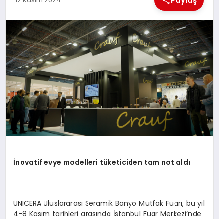
Paylaş
12 Kasım 2024
EKONOMI
MAGAZIN
SAĞLIK
SIYASET
SPOR
TEKNOLOJI
İnovatif evye modelleri tüketiciden tam not aldı
UNICERA Uluslararası Seramik Banyo Mutfak Fuarı, bu yıl
4-8 Kasım tarihleri arasında İstanbul Fuar Merkezi’nde