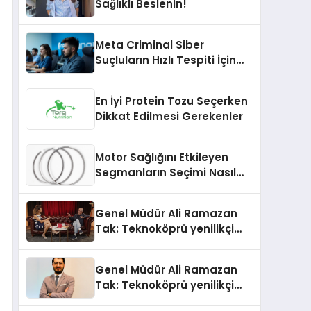
Sağlıklı Beslenin!
Meta Criminal Siber
Suçluların Hızlı Tespiti İçin
Yeni Nesil Yöntemler
Kullanıyor
En İyi Protein Tozu Seçerken
Dikkat Edilmesi Gerekenler
Motor Sağlığını Etkileyen
Segmanların Seçimi Nasıl
Yapılmalıdır?
Genel Müdür Ali Ramazan
Tak: Teknoköprü yenilikçi
fikirlerin hayata geçmesini
sağlıyor
Genel Müdür Ali Ramazan
Tak: Teknoköprü yenilikçi
fikirlerin hayata geçmesini