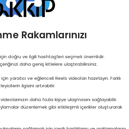
nme Rakamlarınızı
için doğru ve ilgili hashtag’leri seçmek önemlidir.
içeriğinizi daha geniş kitlelere ulaştırabilirsiniz.
için yaratıcı ve eğlenceli Reels videoları hazırlayın. Farklı
cilerin ilgisini artırabilir.
 videolarınızın daha fazla kişiye ulaşmasını sağlayabilir.
amalar düzenlemek gibi etkileşimli içerikler oluşturarak
bulmalarını sağlamak için içerik başlıklarını ve açıklamalarını