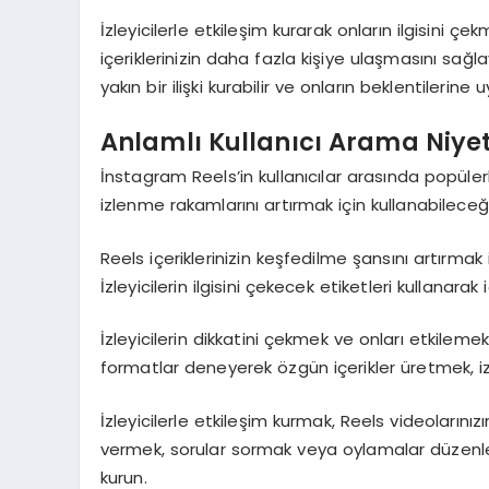
İzleyicilerle etkileşim kurarak onların ilgisini ç
içeriklerinizin daha fazla kişiye ulaşmasını sağlay
yakın bir ilişki kurabilir ve onların beklentilerine u
Anlamlı Kullanıcı Arama Niyet
İnstagram Reels’in kullanıcılar arasında popülerl
izlenme rakamlarını artırmak için kullanabileceğin
Reels içeriklerinizin keşfedilme şansını artırmak 
İzleyicilerin ilgisini çekecek etiketleri kullanarak 
İzleyicilerin dikkatini çekmek ve onları etkilemek 
formatlar deneyerek özgün içerikler üretmek, izleyi
İzleyicilerle etkileşim kurmak, Reels videolarını
vermek, sorular sormak veya oylamalar düzenlemek
kurun.