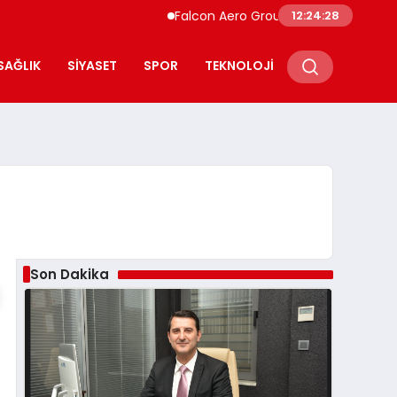
Falcon Aero Group, Havacılıkta Türkiye Merk
12:24:29
SAĞLIK
SIYASET
SPOR
TEKNOLOJI
Son Dakika