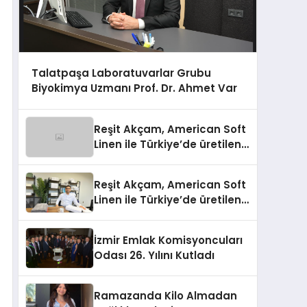
Talatpaşa Laboratuvarlar Grubu
Biyokimya Uzmanı Prof. Dr. Ahmet Var
Reşit Akçam, American Soft
Linen ile Türkiye’de üretilen
10 milyon havluyu her yıl
Amerikalı tüketicilerle
Reşit Akçam, American Soft
buluşturuyor
Linen ile Türkiye’de üretilen
10 milyon havluyu her yıl
Amerikalı tüketicilerle
İzmir Emlak Komisyoncuları
buluşturuyor
Odası 26. Yılını Kutladı
Ramazanda Kilo Almadan