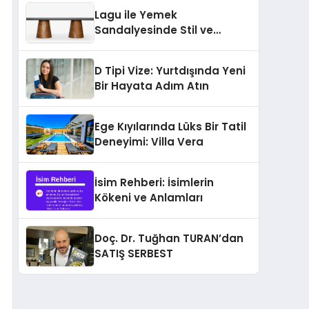
sağlıyor
Lagu ile Yemek
Sandalyesinde Stil ve
Konforun Yeni Tanımı
D Tipi Vize: Yurtdışında Yeni
Bir Hayata Adım Atın
Ege Kıyılarında Lüks Bir Tatil
Deneyimi: Villa Vera
İsim Rehberi: İsimlerin
Kökeni ve Anlamları
Doç. Dr. Tuğhan TURAN’dan
SATIŞ SERBEST