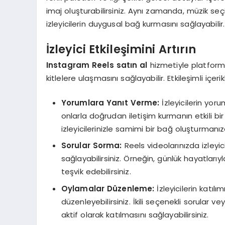
imaj oluşturabilirsiniz. Aynı zamanda, müzik seç
izleyicilerin duygusal bağ kurmasını sağlayabilir.
İzleyici Etkileşimini Artırın
Instagram Reels satın al
hizmetiyle platformun
kitlelere ulaşmasını sağlayabilir. Etkileşimli içer
Yorumlara Yanıt Verme:
İzleyicilerin yor
onlarla doğrudan iletişim kurmanın etkili b
izleyicilerinizle samimi bir bağ oluşturmanıza
Sorular Sorma:
Reels videolarınızda izleyici
sağlayabilirsiniz. Örneğin, günlük hayatlarıyla
teşvik edebilirsiniz.
Oylamalar Düzenleme:
İzleyicilerin katıl
düzenleyebilirsiniz. İkili seçenekli sorular ve
aktif olarak katılmasını sağlayabilirsiniz.