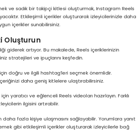
ekmek ve sadık bir takipçi kitlesi oluşturmak, Instagram Reels
acaktır. Etkileşimli içerikler oluşturarak izleyicilerinizle daha
ygun içerikler sunabilirsiniz.
i Oluşturun
iği giderek artıyor. Bu makalede, Reels içeriklerinizin
iz stratejileri ve ipuçlarını keşfedin.
için doğru ve ilgili hashtag’leri seçmek önemlidir.
içeriğinizi daha geniş kitlelere ulaştırabilirsiniz.
için yaratıcı ve eğlenceli Reels videoları hazırlayın. Farklı
cilerin ilgisini artırabilir.
zın daha fazla kişiye ulaşmasını sağlayabilir. Yorumlara yanıt
 gibi etkileşimli içerikler oluşturarak izleyicilerle bağ