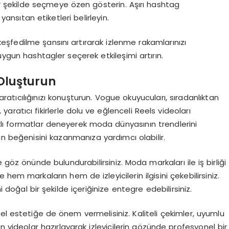
bir şekilde seçmeye özen gösterin. Aşırı hashtag
 yansıtan etiketleri belirleyin.
 keşfedilme şansını artırarak izlenme rakamlarınızı
a uygun hashtagler seçerek etkileşimi artırın.
 Oluşturun
aratıcılığınızı konuşturun. Vogue okuyucuları, sıradanlıktan
yaratıcı fikirlerle dolu ve eğlenceli Reels videoları
. Farklı formatlar deneyerek moda dünyasının trendlerini
n beğenisini kazanmanıza yardımcı olabilir.
e göz önünde bulundurabilirsiniz. Moda markaları ile iş birliği
 hem markaların hem de izleyicilerin ilgisini çekebilirsiniz.
i doğal bir şekilde içeriğinize entegre edebilirsiniz.
el estetiğe de önem vermelisiniz. Kaliteli çekimler, uyumlu
ren videolar hazırlayarak izleyicilerin gözünde profesyonel bir