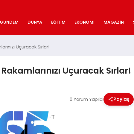
GÜNDEM
DÜNYA
EĞITIM
EKONOMI
MAGAZIN
rınızı Uçuracak Sırlar!
Rakamlarınızı Uçuracak Sırlar!
0 Yorum Yapıldı
Paylaş