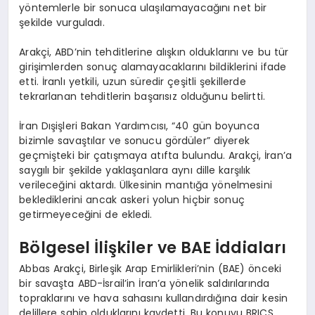
yöntemlerle bir sonuca ulaşılamayacağını net bir
şekilde vurguladı.
Arakçi, ABD’nin tehditlerine alışkın olduklarını ve bu tür
girişimlerden sonuç alamayacaklarını bildiklerini ifade
etti. İranlı yetkili, uzun süredir çeşitli şekillerde
tekrarlanan tehditlerin başarısız olduğunu belirtti.
İran Dışişleri Bakan Yardımcısı, “40 gün boyunca
bizimle savaştılar ve sonucu gördüler” diyerek
geçmişteki bir çatışmaya atıfta bulundu. Arakçi, İran’a
saygılı bir şekilde yaklaşanlara aynı dille karşılık
verileceğini aktardı. Ülkesinin mantığa yönelmesini
beklediklerini ancak askeri yolun hiçbir sonuç
getirmeyeceğini de ekledi.
Bölgesel İlişkiler ve BAE İddiaları
Abbas Arakçi, Birleşik Arap Emirlikleri’nin (BAE) önceki
bir savaşta ABD-İsrail’in İran’a yönelik saldırılarında
topraklarını ve hava sahasını kullandırdığına dair kesin
delillere sahip olduklarını kaydetti. Bu konuyu BRICS