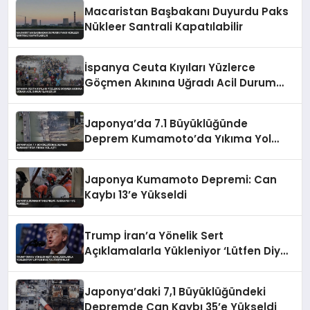
Macaristan Başbakanı Duyurdu Paks
Nükleer Santrali Kapatılabilir
İspanya Ceuta Kıyıları Yüzlerce
Göçmen Akınına Uğradı Acil Durum
İlan Edildi
Japonya’da 7.1 Büyüklüğünde
Deprem Kumamoto’da Yıkıma Yol
Açtı
Japonya Kumamoto Depremi: Can
Kaybı 13’e Yükseldi
Trump İran’a Yönelik Sert
Açıklamalarla Yükleniyor ‘Lütfen Diye
Yalvarıyorlar’
Japonya’daki 7,1 Büyüklüğündeki
Depremde Can Kaybı 35’e Yükseldi