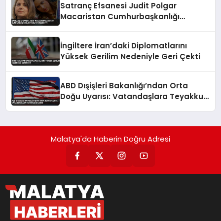
Satranç Efsanesi Judit Polgar
Macaristan Cumhurbaşkanlığı
Teklifini Reddetti
İngiltere İran’daki Diplomatlarını
Yüksek Gerilim Nedeniyle Geri Çekti
ABD Dışişleri Bakanlığı’ndan Orta
Doğu Uyarısı: Vatandaşlara Teyakkuz
Çağrısı
Malatya'da Haberin Doğru Adresi