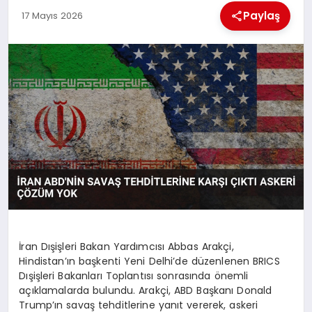
EKONOMI
Paylaş
17 Mayıs 2026
MAGAZIN
SAĞLIK
SIYASET
SPOR
TEKNOLOJI
İran Dışişleri Bakan Yardımcısı Abbas Arakçi,
Hindistan’ın başkenti Yeni Delhi’de düzenlenen BRICS
Dışişleri Bakanları Toplantısı sonrasında önemli
açıklamalarda bulundu. Arakçi, ABD Başkanı Donald
Trump’ın savaş tehditlerine yanıt vererek, askeri