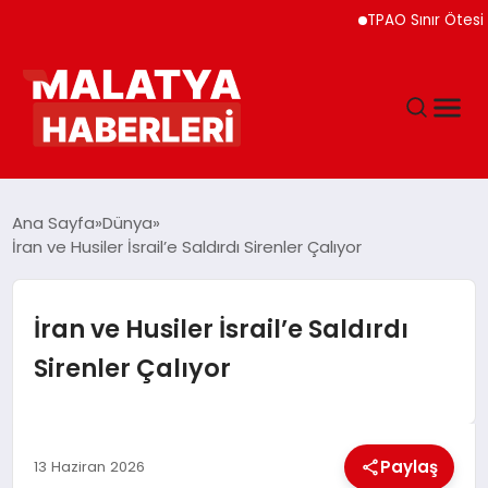
TPAO Sınır Ötesi Ortakl
ANASAYFA
Ana Sayfa
Dünya
İran ve Husiler İsrail’e Saldırdı Sirenler Çalıyor
GÜNDEM
İran ve Husiler İsrail’e Saldırdı
DÜNYA
Sirenler Çalıyor
EĞITIM
Paylaş
13 Haziran 2026
EKONOMI