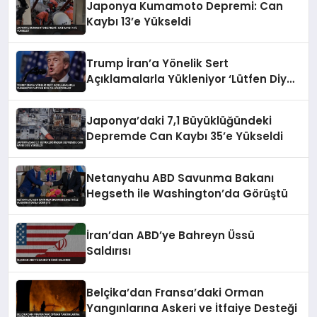
Japonya Kumamoto Depremi: Can
Kaybı 13’e Yükseldi
Trump İran’a Yönelik Sert
Açıklamalarla Yükleniyor ‘Lütfen Diye
Yalvarıyorlar’
Japonya’daki 7,1 Büyüklüğündeki
Depremde Can Kaybı 35’e Yükseldi
Netanyahu ABD Savunma Bakanı
Hegseth ile Washington’da Görüştü
İran’dan ABD’ye Bahreyn Üssü
Saldırısı
Belçika’dan Fransa’daki Orman
Yangınlarına Askeri ve İtfaiye Desteği