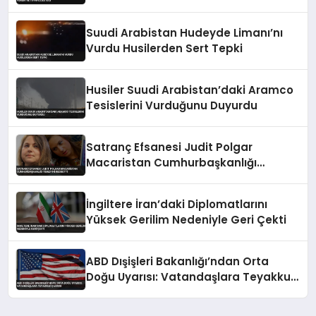
Suudi Arabistan Hudeyde Limanı’nı
Vurdu Husilerden Sert Tepki
Husiler Suudi Arabistan’daki Aramco
Tesislerini Vurduğunu Duyurdu
Satranç Efsanesi Judit Polgar
Macaristan Cumhurbaşkanlığı
Teklifini Reddetti
İngiltere İran’daki Diplomatlarını
Yüksek Gerilim Nedeniyle Geri Çekti
ABD Dışişleri Bakanlığı’ndan Orta
Doğu Uyarısı: Vatandaşlara Teyakkuz
Çağrısı