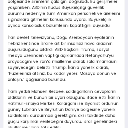
bölgesinde sirenlerin çaldığını doğruladı. Bu gelişmeler
yaşanırken, ABD’nin Kudüs Büyükelçiliği güvenlik
durumu nedeniyle tüm Amerikan personeli ve ailelerini
sığınaklara gitmeleri konusunda uyardı. Büyükelçilik
ayrıca konsolosluk bölümlerini kapattığını duyurdu.
İran devlet televizyonu, Doğu Azerbaycan eyaletinin
Tebriz kentinde İsrail’e ait bir insansız hava aracının
düşürüldüğünü bildirdi. ABD Başkanı Trump, sosyal
medya üzerinden yaptığı açıklamada Netanyahu’yu
arayacağını ve İran’a misilleme olarak saldırmamasını
söyleyeceğini belirtti. Trump, İran’a yönelik olarak,
“Füzelerinizi attınız, bu kadar yeter. Masaya dönün ve
anlaşın.” çağrısında bulundu.
İranlı yetkili Mohsen Rezaee, saldırganların cevaplarını
aldıklarını ve bunun bir uyarı olduğunu ifade etti. İran’ın
Hatmü’l-Enbiya Merkezi Karargahı ise Siyonist ordunun
güney Lübnan ve Beyrut’un Dahiye bölgesine yönelik
saldırılarını durdurması gerektiğini, aksi takdirde daha
güçlü karşılıklar verileceğini duyurdu. İsrail genelindeki
okullar ise yarın tatil edildi.