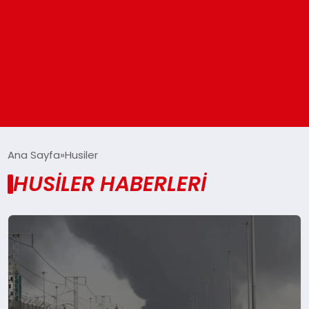
ANASAYFA
Ana Sayfa
Husiler
HUSILER HABERLERI
GÜNDEM
DÜNYA
EĞITIM