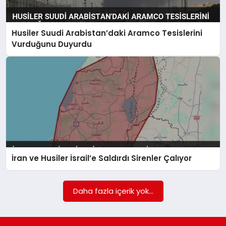
EKONOMI
MAGAZIN
Husiler Suudi Arabistan’daki Aramco Tesislerini
Vurduğunu Duyurdu
SAĞLIK
SIYASET
SPOR
TEKNOLOJI
İran ve Husiler İsrail’e Saldırdı Sirenler Çalıyor
Daha fazla içerik yok...