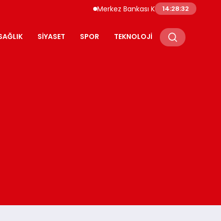
Merkez Bankası Kripto Varlık Merkezi Kayıt 
14:28:33
SAĞLIK
SIYASET
SPOR
TEKNOLOJI