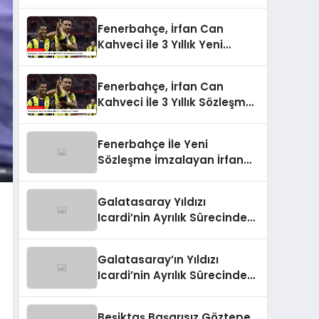
Fenerbahçe, İrfan Can
Kahveci ile 3 Yıllık Yeni
Sözleşme İmzaladı
Fenerbahçe, İrfan Can
Kahveci İle 3 Yıllık Sözleşme
Yeniledi
Fenerbahçe İle Yeni
Sözleşme İmzalayan İrfan
Can Kahveci’nin Maaşı %100
Arttı
Galatasaray Yıldızı
Icardi’nin Ayrılık Sürecindeki
Skandal!
Galatasaray’ın Yıldızı
Icardi’nin Ayrılık Sürecindeki
Sevgilisi, Rapçi L-Gante’den
Tartışmalı Açıklamalar
Beşiktaş Başarısız Göztepe