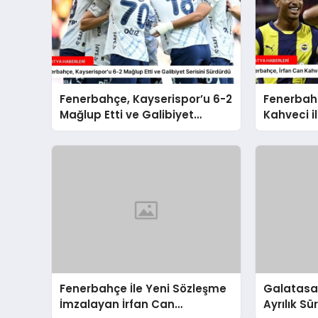
Fenerbahçe, Kayserispor’u 6-2
Fenerbahç
Mağlup Etti ve Galibiyet
Kahveci il
Serisini Sürdürdü
Sözleşme
Fenerbahçe İle Yeni Sözleşme
Galatasara
İmzalayan İrfan Can
Ayrılık S