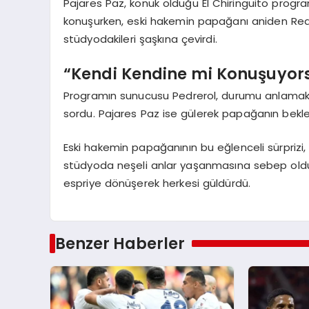
Pajares Paz, konuk olduğu El Chiringuito pro
konuşurken, eski hakemin papağanı aniden Rea
stüdyodakileri şaşkına çevirdi.
“Kendi Kendine mi Konuşuyor
Programın sunucusu Pedrerol, durumu anlamakt
sordu. Pajares Paz ise gülerek papağanın bekl
Eski hakemin papağanının bu eğlenceli sürprizi, 
stüdyoda neşeli anlar yaşanmasına sebep oldu.
espriye dönüşerek herkesi güldürdü.
Benzer Haberler