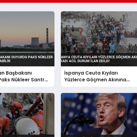
an Başbakanı
İspanya Ceuta Kıyıları
aks Nükleer Santrali
Yüzlerce Göçmen Akınına
lir
Uğradı Acil Durum İlan Edildi