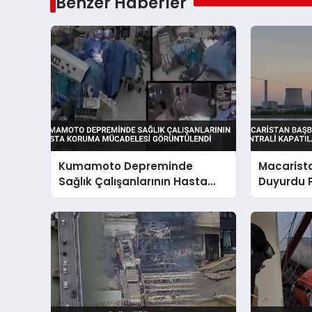
Benzer Haberler
Kumamoto Depreminde
Macarist
Sağlık Çalışanlarının Hasta
Duyurdu P
Koruma Mücadelesi
Kapatılabi
Görüntülendi