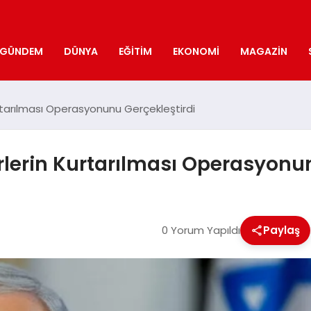
GÜNDEM
DÜNYA
EĞITIM
EKONOMI
MAGAZIN
 Kurtarılması Operasyonunu Gerçekleştirdi
Esirlerin Kurtarılması Operasyon
0 Yorum Yapıldı
Paylaş