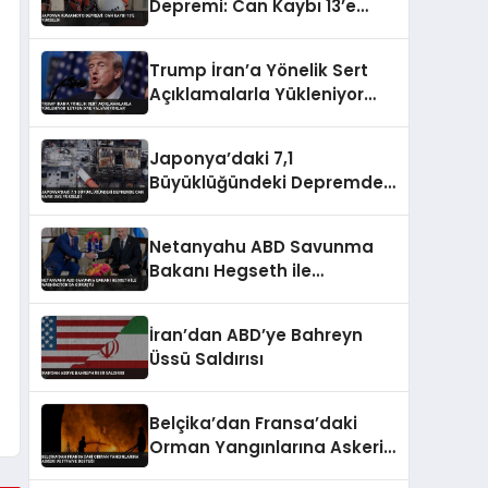
Depremi: Can Kaybı 13’e
Yükseldi
Trump İran’a Yönelik Sert
Açıklamalarla Yükleniyor
‘Lütfen Diye Yalvarıyorlar’
Japonya’daki 7,1
Büyüklüğündeki Depremde
Can Kaybı 35’e Yükseldi
Netanyahu ABD Savunma
Bakanı Hegseth ile
Washington’da Görüştü
İran’dan ABD’ye Bahreyn
Üssü Saldırısı
Belçika’dan Fransa’daki
Orman Yangınlarına Askeri
ve İtfaiye Desteği