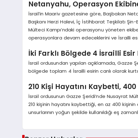
Netanyahu, Operasyon Ekibine
İsrail’in Maariv gazetesine göre, Başbakan N
Başkanı Herzi Halevi, İç İstihbarat Teşkilatı Şi
Mülteci Kampı’ndaki operasyonu yöneten ekibe 
operasyonlara devam edeceklerini ve İsrailli esir
İki Farklı Bölgede 4 İsrailli Esir
İsrail ordusundan yapılan açıklamada, Gazze Şer
bölgede toplam 4 İsrailli esirin canlı olarak kurta
210 Kişi Hayatını Kaybetti, 400
İsrail ordusunun Gazze Şeridi’nde Nusayrat Mül
210 kişinin hayatını kaybettiği, en az 400 kişinin d
unsurlarının yoğun şekilde kullanıldığı eş zamanl