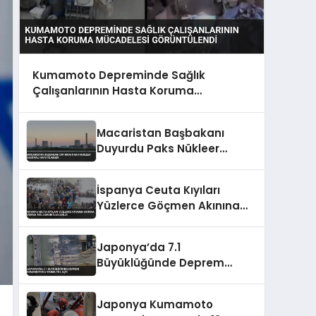
Kumamoto Depreminde Sağlık
Çalışanlarının Hasta Koruma
Mücadelesi Görüntülendi
Macaristan Başbakanı
Duyurdu Paks Nükleer
Santrali Kapatılabilir
İspanya Ceuta Kıyıları
Yüzlerce Göçmen Akınına
Uğradı Acil Durum İlan Edildi
Japonya’da 7.1
Büyüklüğünde Deprem
Kumamoto’da Yıkıma Yol
Açtı
Japonya Kumamoto