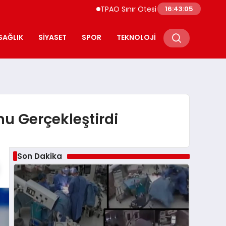
TPAO Sınır Ötesi Ortaklıklarını Güçlendiriyor
16:43:06
SAĞLIK
SIYASET
SPOR
TEKNOLOJI
unu Gerçekleştirdi
Son Dakika