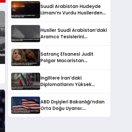
Suudi Arabistan Hudeyde
Limanı’nı Vurdu Husilerden
Sert Tepki
Husiler Suudi Arabistan’daki
Aramco Tesislerini
Vurduğunu Duyurdu
Satranç Efsanesi Judit
Polgar Macaristan
Cumhurbaşkanlığı Teklifini
Reddetti
İngiltere İran’daki
Diplomatlarını Yüksek
Gerilim Nedeniyle Geri Çekti
ABD Dışişleri Bakanlığı’ndan
Orta Doğu Uyarısı:
Vatandaşlara Teyakkuz
Çağrısı