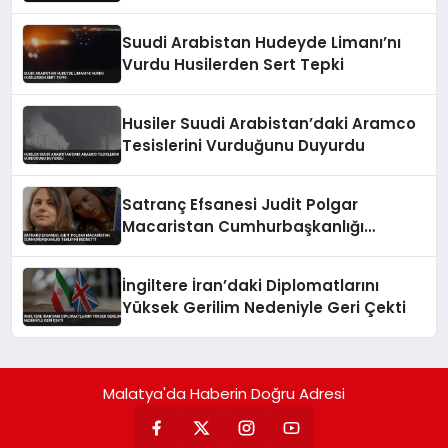
Suudi Arabistan Hudeyde Limanı’nı
Vurdu Husilerden Sert Tepki
Husiler Suudi Arabistan’daki Aramco
Tesislerini Vurduğunu Duyurdu
Satranç Efsanesi Judit Polgar
Macaristan Cumhurbaşkanlığı
Teklifini Reddetti
İngiltere İran’daki Diplomatlarını
Yüksek Gerilim Nedeniyle Geri Çekti
Malatya'da Haberin Doğru Adresi