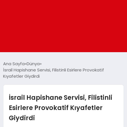
ANASAYFA
Ana Sayfa
Dünya
İsrail Hapishane Servisi, Filistinli Esirlere Provokatif
Kıyafetler Giydirdi
GÜNDEM
DÜNYA
İsrail Hapishane Servisi, Filistinli
Esirlere Provokatif Kıyafetler
EĞITIM
Giydirdi