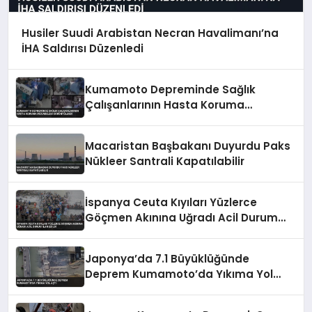
Husiler Suudi Arabistan Necran Havalimanı’na
İHA Saldırısı Düzenledi
Kumamoto Depreminde Sağlık
Çalışanlarının Hasta Koruma
Mücadelesi Görüntülendi
Macaristan Başbakanı Duyurdu Paks
Nükleer Santrali Kapatılabilir
İspanya Ceuta Kıyıları Yüzlerce
Göçmen Akınına Uğradı Acil Durum
İlan Edildi
Japonya’da 7.1 Büyüklüğünde
Deprem Kumamoto’da Yıkıma Yol
Açtı