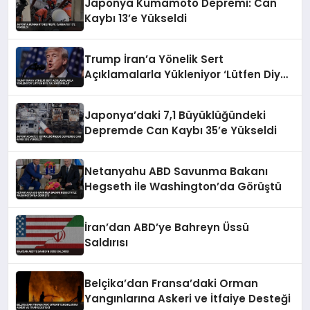
Japonya Kumamoto Depremi: Can
Kaybı 13’e Yükseldi
Trump İran’a Yönelik Sert
Açıklamalarla Yükleniyor ‘Lütfen Diye
Yalvarıyorlar’
Japonya’daki 7,1 Büyüklüğündeki
Depremde Can Kaybı 35’e Yükseldi
Netanyahu ABD Savunma Bakanı
Hegseth ile Washington’da Görüştü
İran’dan ABD’ye Bahreyn Üssü
Saldırısı
Belçika’dan Fransa’daki Orman
Yangınlarına Askeri ve İtfaiye Desteği