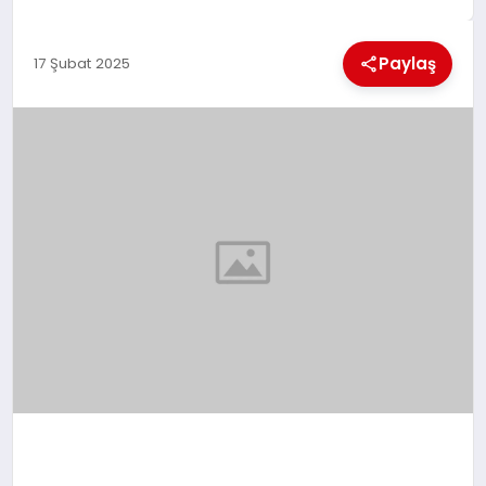
EKONOMI
Paylaş
17 Şubat 2025
MAGAZIN
SAĞLIK
SIYASET
SPOR
TEKNOLOJI