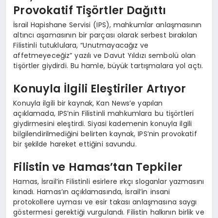
Provokatif Tişörtler Dağıttı
İsrail Hapishane Servisi (IPS), mahkumlar anlaşmasının
altıncı aşamasının bir parçası olarak serbest bırakılan
Filistinli tutuklulara, “Unutmayacağız ve
affetmeyeceğiz” yazılı ve Davut Yıldızı sembolü olan
tişörtler giydirdi. Bu hamle, büyük tartışmalara yol açtı.
Konuyla İlgili Eleştiriler Artıyor
Konuyla ilgili bir kaynak, Kan News’e yapılan
açıklamada, IPS’nin Filistinli mahkumlara bu tişörtleri
giydirmesini eleştirdi. Siyasi kademenin konuyla ilgili
bilgilendirilmediğini belirten kaynak, IPS’nin provokatif
bir şekilde hareket ettiğini savundu.
Filistin ve Hamas’tan Tepkiler
Hamas, İsrail’in Filistinli esirlere ırkçı sloganlar yazmasını
kınadı. Hamas’ın açıklamasında, İsrail’in insani
protokollere uyması ve esir takası anlaşmasına saygı
göstermesi gerektiği vurgulandı. Filistin halkının birlik ve