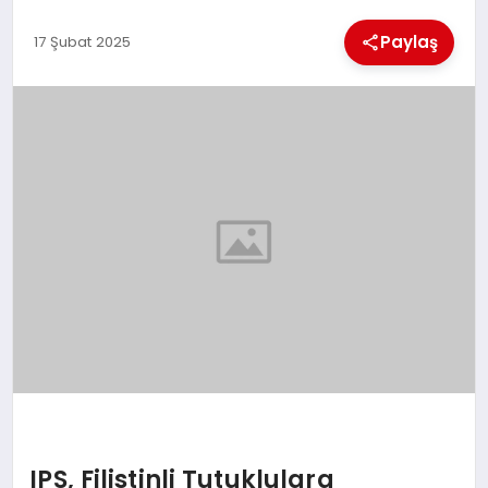
Paylaş
17 Şubat 2025
MAGAZIN
SAĞLIK
SIYASET
SPOR
TEKNOLOJI
IPS, Filistinli Tutuklulara