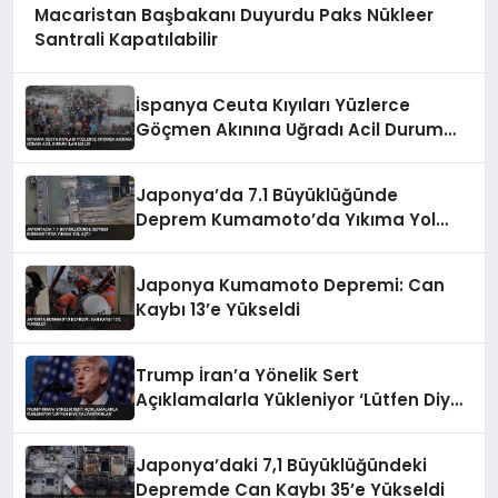
Macaristan Başbakanı Duyurdu Paks Nükleer
Santrali Kapatılabilir
İspanya Ceuta Kıyıları Yüzlerce
Göçmen Akınına Uğradı Acil Durum
İlan Edildi
Japonya’da 7.1 Büyüklüğünde
Deprem Kumamoto’da Yıkıma Yol
Açtı
Japonya Kumamoto Depremi: Can
Kaybı 13’e Yükseldi
Trump İran’a Yönelik Sert
Açıklamalarla Yükleniyor ‘Lütfen Diye
Yalvarıyorlar’
Japonya’daki 7,1 Büyüklüğündeki
Depremde Can Kaybı 35’e Yükseldi