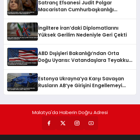
Satranç Efsanesi Judit Polgar
Macaristan Cumhurbaşkanlığı
Teklifini Reddetti
İngiltere İran’daki Diplomatlarını
Yüksek Gerilim Nedeniyle Geri Çekti
ABD Dışişleri Bakanlığı’ndan Orta
Doğu Uyarısı: Vatandaşlara Teyakkuz
Çağrısı
Estonya Ukrayna’ya Karşı Savaşan
Rusların AB’ye Girişini Engellemeyi
Teklif Etti
Malatya'da Haberin Doğru Adresi