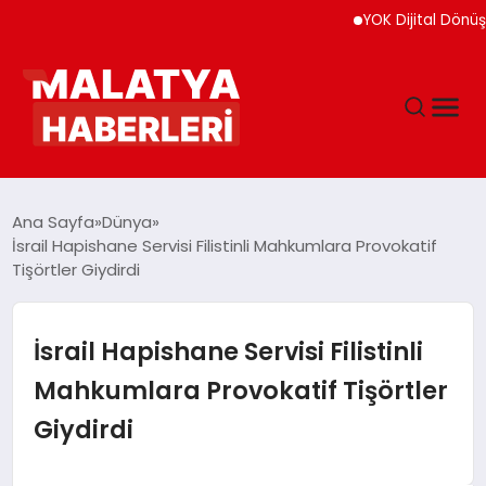
YOK Dijital Dönüşüm İçi
ANASAYFA
Ana Sayfa
Dünya
İsrail Hapishane Servisi Filistinli Mahkumlara Provokatif
Tişörtler Giydirdi
GÜNDEM
DÜNYA
İsrail Hapishane Servisi Filistinli
Mahkumlara Provokatif Tişörtler
EĞITIM
Giydirdi
EKONOMI