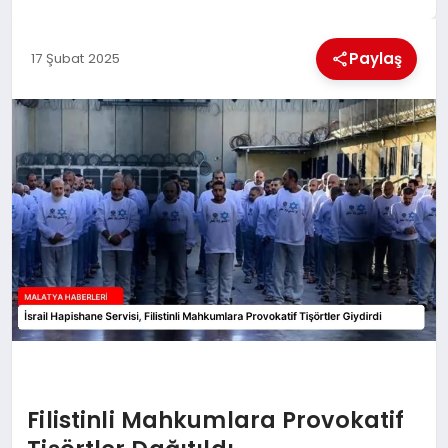
EKONOMI
Paylaş
17 Şubat 2025
MAGAZIN
SAĞLIK
SIYASET
SPOR
TEKNOLOJI
Filistinli Mahkumlara Provokatif