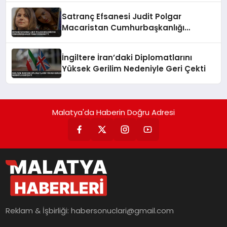
Satranç Efsanesi Judit Polgar
Macaristan Cumhurbaşkanlığı
Teklifini Reddetti
İngiltere İran’daki Diplomatlarını
Yüksek Gerilim Nedeniyle Geri Çekti
Malatya'da Haberin Doğru Adresi
Reklam & İşbirliği:
habersonuclari@gmail.com