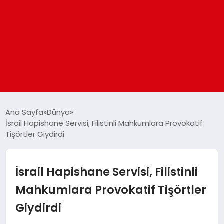
ANASAYFA
Ana Sayfa
Dünya
İsrail Hapishane Servisi, Filistinli Mahkumlara Provokatif
Tişörtler Giydirdi
GÜNDEM
DÜNYA
İsrail Hapishane Servisi, Filistinli
Mahkumlara Provokatif Tişörtler
EĞITIM
Giydirdi