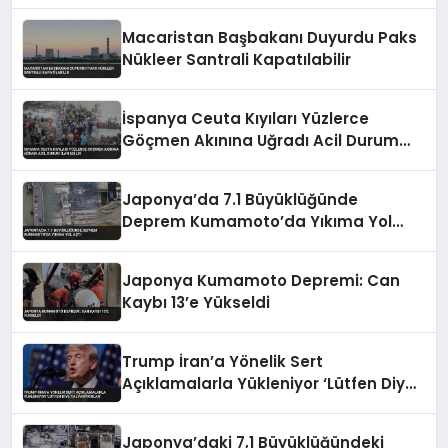
Mücadelesi Görüntülendi
Macaristan Başbakanı Duyurdu Paks
Nükleer Santrali Kapatılabilir
İspanya Ceuta Kıyıları Yüzlerce
Göçmen Akınına Uğradı Acil Durum
İlan Edildi
Japonya’da 7.1 Büyüklüğünde
Deprem Kumamoto’da Yıkıma Yol
Açtı
Japonya Kumamoto Depremi: Can
Kaybı 13’e Yükseldi
Trump İran’a Yönelik Sert
Açıklamalarla Yükleniyor ‘Lütfen Diye
Yalvarıyorlar’
Japonya’daki 7,1 Büyüklüğündeki