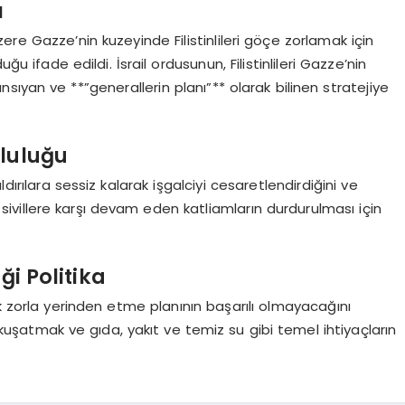
ı
re Gazze’nin kuzeyinde Filistinlileri göçe zorlamak için
ğu ifade edildi. İsrail ordusunun, Filistinlileri Gazze’nin
nsıyan ve **”generallerin planı”** olarak bilinen stratejiye
luluğu
ırılara sessiz kalarak işgalciyi cesaretlendirdiğini ve
sivillere karşı devam eden katliamların durdurulması için
iği Politika
elik zorla yerinden etme planının başarılı olmayacağını
 kuşatmak ve gıda, yakıt ve temiz su gibi temel ihtiyaçların