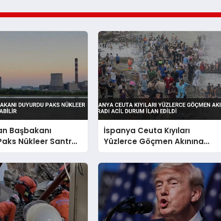
an Başbakanı
İspanya Ceuta Kıyıları
aks Nükleer Santrali
Yüzlerce Göçmen Akınına
lir
Uğradı Acil Durum İlan Edildi