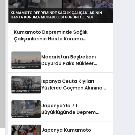
Kumamoto Depreminde Sağlık
Çalışanlarının Hasta Koruma
Mücadelesi Görüntülendi
Macaristan Başbakanı
Duyurdu Paks Nükleer
Santrali Kapatılabilir
İspanya Ceuta Kıyıları
Yüzlerce Göçmen Akınına
Uğradı Acil Durum İlan Edildi
Japonya’da 7.1
Büyüklüğünde Deprem
Kumamoto’da Yıkıma Yol
Açtı
Japonya Kumamoto