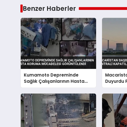
Benzer Haberler
Kumamoto Depreminde
Macarist
Sağlık Çalışanlarının Hasta
Duyurdu P
Koruma Mücadelesi
Kapatılabi
Görüntülendi