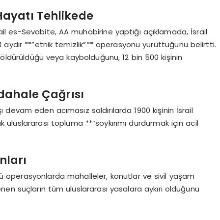
 Hayatı Tehlikede
l es-Sevabite, AA muhabirine yaptığı açıklamada, İsrail
 aydır **”etnik temizlik”** operasyonu yürüttüğünü belirtti.
in öldürüldüğü veya kaybolduğunu, 12 bin 500 kişinin
dahale Çağrısı
rşı devam eden acımasız saldırılarda 1900 kişinin İsrail
k uluslararası topluma **”soykırımı durdurmak için acil
nları
ğü operasyonlarda mahalleler, konutlar ve sivil yaşam
şlenen suçların tüm uluslararası yasalara aykırı olduğunu