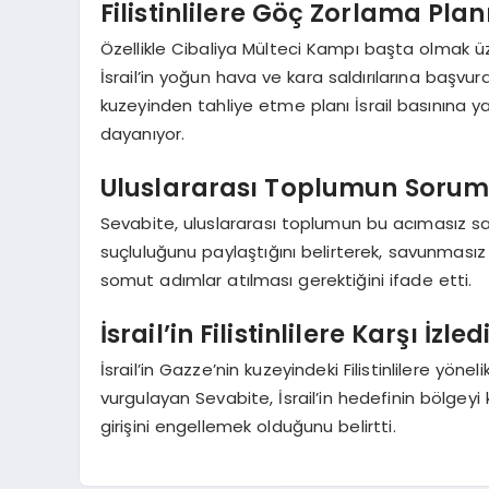
Filistinlilere Göç Zorlama Plan
Özellikle Cibaliya Mülteci Kampı başta olmak üze
İsrail’in yoğun hava ve kara saldırılarına başvurdu
kuzeyinden tahliye etme planı İsrail basınına ya
dayanıyor.
Uluslararası Toplumun Sorum
Sevabite, uluslararası toplumun bu acımasız sald
suçluluğunu paylaştığını belirterek, savunmasız 
somut adımlar atılması gerektiğini ifade etti.
İsrail’in Filistinlilere Karşı İzled
İsrail’in Gazze’nin kuzeyindeki Filistinlilere yön
vurgulayan Sevabite, İsrail’in hedefinin bölgeyi
girişini engellemek olduğunu belirtti.