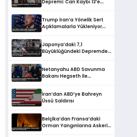
Depremi: Can Kaybı 13’e
Yükseldi
Trump İran’a Yönelik Sert
Açıklamalarla Yükleniyor
‘Lütfen Diye Yalvarıyorlar’
Japonya’daki 7,1
Büyüklüğündeki Depremde
Can Kaybı 35’e Yükseldi
Netanyahu ABD Savunma
Bakanı Hegseth ile
Washington’da Görüştü
İran’dan ABD’ye Bahreyn
Üssü Saldırısı
Belçika’dan Fransa’daki
Orman Yangınlarına Askeri
ve İtfaiye Desteği