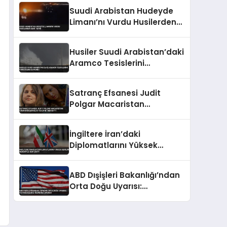
Suudi Arabistan Hudeyde
Limanı’nı Vurdu Husilerden
Sert Tepki
Husiler Suudi Arabistan’daki
Aramco Tesislerini
Vurduğunu Duyurdu
Satranç Efsanesi Judit
Polgar Macaristan
Cumhurbaşkanlığı Teklifini
Reddetti
İngiltere İran’daki
Diplomatlarını Yüksek
Gerilim Nedeniyle Geri Çekti
ABD Dışişleri Bakanlığı’ndan
Orta Doğu Uyarısı:
Vatandaşlara Teyakkuz
Çağrısı