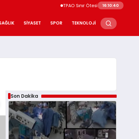
TPAO Sınır Ötesi Ortaklıklarını Güçlendiriyo
16:10:41
SAĞLIK
SIYASET
SPOR
TEKNOLOJI
Son Dakika