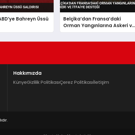
ABD’ye Bahreyn Üssü
Belçika’dan Fransa’daki
Orman Yangınlarına Askeri v
İtfaiye Desteği
Hakkımızda
Künye
Gizlilik Politikası
Çerez Politikası
İletişim
dır.