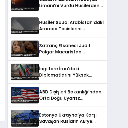
Limanı’nı Vurdu Husilerden
Sert Tepki
Husiler Suudi Arabistan’daki
Aramco Tesislerini
Vurduğunu Duyurdu
Satranç Efsanesi Judit
Polgar Macaristan
Cumhurbaşkanlığı Teklifini
Reddetti
İngiltere İran’daki
Diplomatlarını Yüksek
Gerilim Nedeniyle Geri Çekti
ABD Dışişleri Bakanlığı’ndan
Orta Doğu Uyarısı:
Vatandaşlara Teyakkuz
Çağrısı
Estonya Ukrayna’ya Karşı
Savaşan Rusların AB’ye
Girişini Engellemeyi Teklif