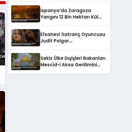
Etti
İspanya’da Zaragoza
Yangını 12 Bin Hektarı Kül
Etti: Bin Kişi Tahliye Edildi
Efsanevi Satranç Oyuncusu
Judit Polgar
Cumhurbaşkanlığı Teklifini
Reddetti
Sekiz Ülke Dışişleri Bakanları
Mescid-i Aksa Gerilimini
Kınadı