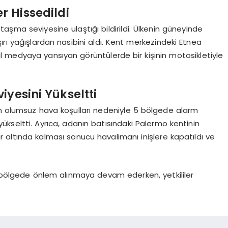
r Hissedildi
aşma seviyesine ulaştığı bildirildi. Ülkenin güneyinde
ırı yağışlardan nasibini aldı. Kent merkezindeki Etnea
 medyaya yansıyan görüntülerde bir kişinin motosikletiyle
iyesini Yükseltti
an olumsuz hava koşulları nedeniyle 5 bölgede alarm
ükseltti. Ayrıca, adanın batısındaki Palermo kentinin
r altında kalması sonucu havalimanı inişlere kapatıldı ve
ok bölgede önlem alınmaya devam ederken, yetkililer