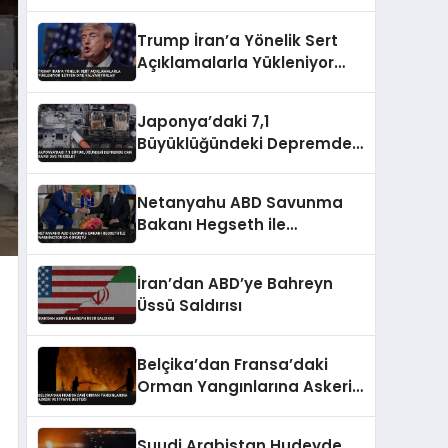
Trump İran’a Yönelik Sert
Açıklamalarla Yükleniyor
‘Lütfen Diye Yalvarıyorlar’
Japonya’daki 7,1
Büyüklüğündeki Depremde
Can Kaybı 35’e Yükseldi
Netanyahu ABD Savunma
Bakanı Hegseth ile
Washington’da Görüştü
İran’dan ABD’ye Bahreyn
Üssü Saldırısı
Belçika’dan Fransa’daki
Orman Yangınlarına Askeri
ve İtfaiye Desteği
Suudi Arabistan Hudeyde