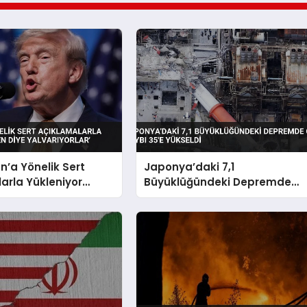
n’a Yönelik Sert
Japonya’daki 7,1
arla Yükleniyor
Büyüklüğündeki Depremde
ye Yalvarıyorlar’
Can Kaybı 35’e Yükseldi