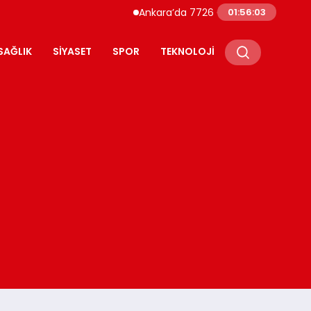
Ankara’da 7726 Genç Faizsiz Evlilik Kredis
01:56:04
SAĞLIK
SIYASET
SPOR
TEKNOLOJI