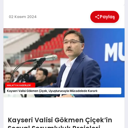
EKONOMI
Paylaş
02 Kasım 2024
MAGAZIN
SAĞLIK
SIYASET
SPOR
TEKNOLOJI
Kayseri Valisi Gökmen Çiçek’in