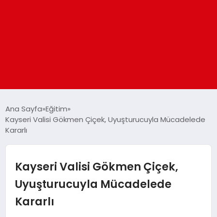
ANASAYFA
Ana Sayfa
Eğitim
Kayseri Valisi Gökmen Çiçek, Uyuşturucuyla Mücadelede
Kararlı
GÜNDEM
DÜNYA
Kayseri Valisi Gökmen Çiçek,
Uyuşturucuyla Mücadelede
EĞITIM
Kararlı