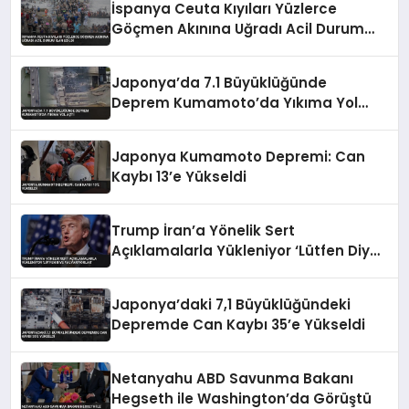
İspanya Ceuta Kıyıları Yüzlerce
Göçmen Akınına Uğradı Acil Durum
İlan Edildi
Japonya’da 7.1 Büyüklüğünde
Deprem Kumamoto’da Yıkıma Yol
Açtı
Japonya Kumamoto Depremi: Can
Kaybı 13’e Yükseldi
Trump İran’a Yönelik Sert
Açıklamalarla Yükleniyor ‘Lütfen Diye
Yalvarıyorlar’
Japonya’daki 7,1 Büyüklüğündeki
Depremde Can Kaybı 35’e Yükseldi
Netanyahu ABD Savunma Bakanı
Hegseth ile Washington’da Görüştü