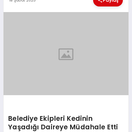
Paylaş
18 Şubat 2025
EKONOMI
MAGAZIN
SAĞLIK
SIYASET
SPOR
TEKNOLOJI
Belediye Ekipleri Kedinin
Yaşadığı Daireye Müdahale Etti