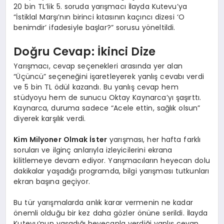
20 bin TL’lik 5. soruda yarışmacı İlayda Kutevu’ya
“İstiklal Marşı’nın birinci kıtasının kaçıncı dizesi ‘O
benimdir’ ifadesiyle başlar?” sorusu yöneltildi.
Doğru Cevap: İkinci Dize
Yarışmacı, cevap seçenekleri arasında yer alan
“Üçüncü” seçeneğini işaretleyerek yanlış cevabı verdi
ve 5 bin TL ödül kazandı. Bu yanlış cevap hem
stüdyoyu hem de sunucu Oktay Kaynarca’yı şaşırttı.
Kaynarca, duruma sadece “Acele ettin, sağlık olsun”
diyerek karşılık verdi.
Kim Milyoner Olmak İster
yarışması, her hafta farklı
soruları ve ilginç anlarıyla izleyicilerini ekrana
kilitlemeye devam ediyor. Yarışmacıların heyecan dolu
dakikalar yaşadığı programda, bilgi yarışması tutkunları
ekran başına geçiyor.
Bu tür yarışmalarda anlık karar vermenin ne kadar
önemli olduğu bir kez daha gözler önüne serildi. İlayda
Kutevu’nun yaşadığı heyecanla verdiği yanlış cevap,