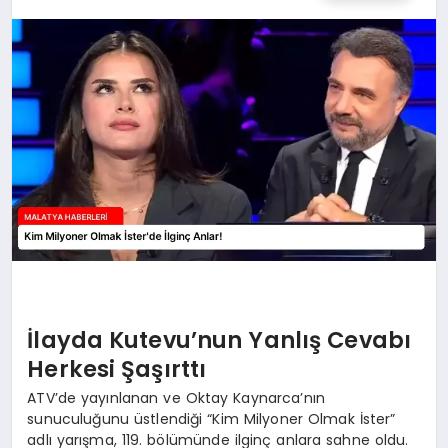
EKONOMI
MAGAZIN
SAĞLIK
SIYASET
SPOR
TEKNOLOJI
İlayda Kutevu’nun Yanlış Cevabı
Herkesi Şaşırttı
ATV’de yayınlanan ve Oktay Kaynarca’nın
sunuculuğunu üstlendiği “Kim Milyoner Olmak İster”
adlı yarışma, 119. bölümünde ilginç anlara sahne oldu.