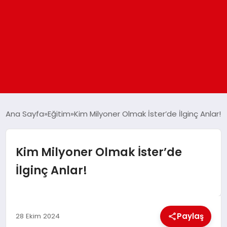
ANASAYFA
Ana Sayfa
Eğitim
Kim Milyoner Olmak İster’de İlginç Anlar!
GÜNDEM
Kim Milyoner Olmak İster’de
İlginç Anlar!
DÜNYA
EĞITIM
Paylaş
28 Ekim 2024