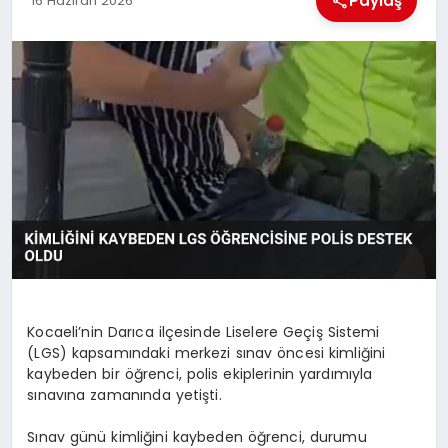
Paylaş
16 Haziran 2026
EKONOMI
MAGAZIN
SAĞLIK
SIYASET
SPOR
TEKNOLOJI
Kocaeli’nin Darıca ilçesinde Liselere Geçiş Sistemi
(LGS) kapsamındaki merkezi sınav öncesi kimliğini
kaybeden bir öğrenci, polis ekiplerinin yardımıyla
sınavına zamanında yetişti.
Sınav günü kimliğini kaybeden öğrenci, durumu