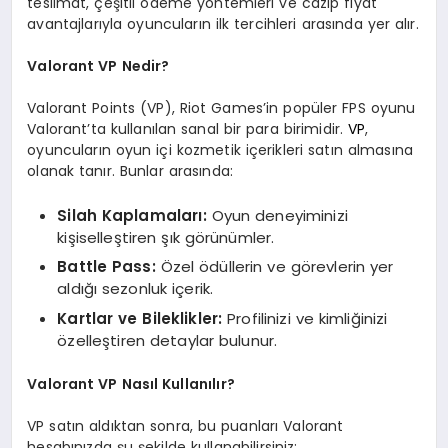
teslimat, çeşitli ödeme yöntemleri ve cazip fiyat
avantajlarıyla oyuncuların ilk tercihleri arasında yer alır.
Valorant VP Nedir?
Valorant Points (VP), Riot Games’in popüler FPS oyunu
Valorant’ta kullanılan sanal bir para birimidir.
VP
,
oyuncuların oyun içi kozmetik içerikleri satın almasına
olanak tanır. Bunlar arasında:
Silah Kaplamaları:
Oyun deneyiminizi
kişiselleştiren şık görünümler.
Battle Pass:
Özel ödüllerin ve görevlerin yer
aldığı sezonluk içerik.
Kartlar ve Bileklikler:
Profilinizi ve kimliğinizi
özelleştiren detaylar bulunur.
Valorant VP Nasıl Kullanılır?
VP satın aldıktan sonra, bu puanları Valorant
hesabınızda şu şekilde kullanabilirsiniz: