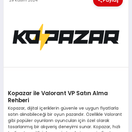
Paylaş
29 Kasım 2024
EKONOMI
MAGAZIN
SAĞLIK
SIYASET
SPOR
TEKNOLOJI
Kopazar ile Valorant VP Satın Alma
Rehberi
Kopazar, dijital içeriklerin güvenle ve uygun fiyatlarla
satın alınabileceği bir oyun pazarıdır. Özellikle Valorant
gibi popüler oyunların oyuncuları için özel olarak
tasarlanmış bir alışveriş deneyimi sunar. Kopazar, hızlı