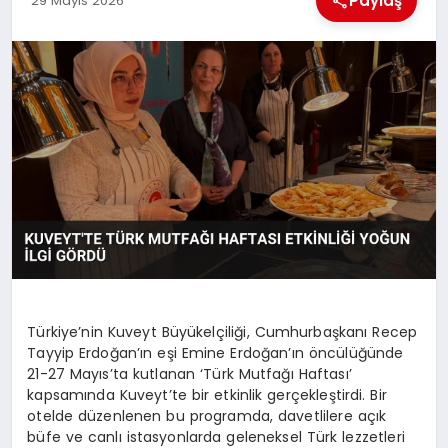
Paylaş
29 Mayıs 2026
EKONOMI
MAGAZIN
SAĞLIK
SIYASET
SPOR
TEKNOLOJI
Türkiye’nin Kuveyt Büyükelçiliği, Cumhurbaşkanı Recep
Tayyip Erdoğan’ın eşi Emine Erdoğan’ın öncülüğünde
21-27 Mayıs’ta kutlanan ‘Türk Mutfağı Haftası’
kapsamında Kuveyt’te bir etkinlik gerçekleştirdi. Bir
otelde düzenlenen bu programda, davetlilere açık
büfe ve canlı istasyonlarda geleneksel Türk lezzetleri