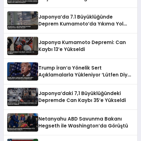
İlan Edildi
Japonya’da 7.1 Büyüklüğünde
Deprem Kumamoto’da Yıkıma Yol
Açtı
Japonya Kumamoto Depremi: Can
Kaybı 13’e Yükseldi
Trump İran’a Yönelik Sert
Açıklamalarla Yükleniyor ‘Lütfen Diye
Yalvarıyorlar’
Japonya’daki 7,1 Büyüklüğündeki
Depremde Can Kaybı 35’e Yükseldi
Netanyahu ABD Savunma Bakanı
Hegseth ile Washington’da Görüştü