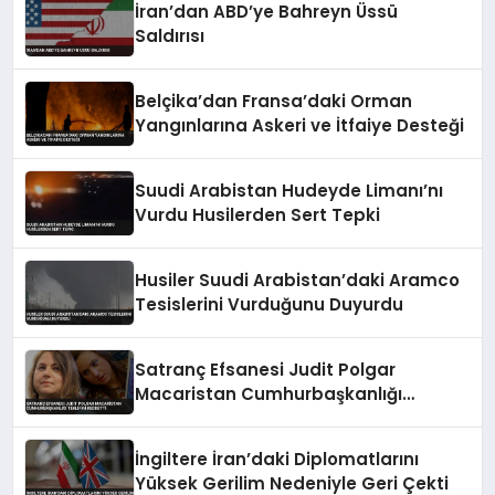
İran’dan ABD’ye Bahreyn Üssü
Saldırısı
Belçika’dan Fransa’daki Orman
Yangınlarına Askeri ve İtfaiye Desteği
Suudi Arabistan Hudeyde Limanı’nı
Vurdu Husilerden Sert Tepki
Husiler Suudi Arabistan’daki Aramco
Tesislerini Vurduğunu Duyurdu
Satranç Efsanesi Judit Polgar
Macaristan Cumhurbaşkanlığı
Teklifini Reddetti
İngiltere İran’daki Diplomatlarını
Yüksek Gerilim Nedeniyle Geri Çekti