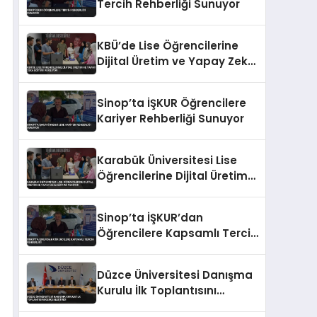
Tercih Rehberliği Sunuyor
KBÜ’de Lise Öğrencilerine
Dijital Üretim ve Yapay Zeka
Eğitimi Veriliyor
Sinop’ta İŞKUR Öğrencilere
Kariyer Rehberliği Sunuyor
Karabük Üniversitesi Lise
Öğrencilerine Dijital Üretim
ve Yapay Zeka Eğitimi
Veriyor
Sinop’ta İŞKUR’dan
Öğrencilere Kapsamlı Tercih
Rehberliği
Düzce Üniversitesi Danışma
Kurulu İlk Toplantısını
Gerçekleştirdi