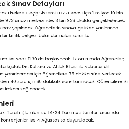
cak Sınav Detayları
k Liselere Geçiş Sistemi (LGS) sınavı için 1 milyon 10 bin
nde 973 sınav merkezinde, 3 bin 938 okulda gerçekleşecek.
sınav yapılacak. Öğrencilerin sınava gelirken yanlarında
li bir kimlik belgesi bulundurmaları zorunlu.
rum ise saat 11.30’da başlayacak. İlk oturumda öğrenciler;
ürkçülük, Din Kültürü ve Ahlak Bilgisi ile yabancı dil
 yanıtlanması için öğrencilere 75 dakika süre verilecek.
en 40 soru için 80 dakikalık süre tanınacak. Öğrencilere iki
a imkanı sağlanacak.
mleri
k. Tercih işlemleri ise 14-24 Temmuz tarihleri arasında
ş kontenjanlar ise 4 Ağustos’ta duyurulacak.