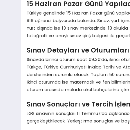
15 Haziran Pazar Günü Yapıla
Türkiye genelinde 15 Haziran Pazar günü yapılaca
916 öğrenci başvuruda bulundu. Sınav, yurt içi
Yurt dışında ise 13 sınav merkezinde, 13 okulda 
fotoğraflı ve onaylı sınav giriş belgesi ile geçer
Sınav Detayları ve Oturumları
Sınavda birinci oturum saat 09.30’da, ikinci otu
Türkçe, Türkiye Cumhuriyeti İnkılap Tarihi ve Atat
derslerinden sorumlu olacak. Toplam 50 sorunun
İkinci oturumda ise matematik ve fen bilimlerind
oturum arasında molada okul bahçelerine çıkm
Sınav Sonuçları ve Tercih İşle
LGS sınavının sonuçları 11 Temmuz’da açıklanaca
gerçekleştirilecek. Yerleştirme sonuçları ve bo