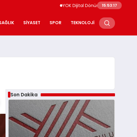
YOK Dijital Dönüşüm İçin Bilişim Uzmanları 
15:53:18
SAĞLIK
SIYASET
SPOR
TEKNOLOJI
Son Dakika