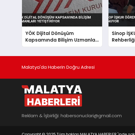
YÖK Dijital Dönüşüm
Sinop İŞK
Kapsamında Bilişim Uzmanları
Rehberliğ
Yetiştiriyor
Malatya'da Haberin Doğru Adresi
Reklam & İşbirliği:
habersonuclari@gmail.com
Copyright © 2025 Tüm hakları MALATYA HABERLER 'inde saklı