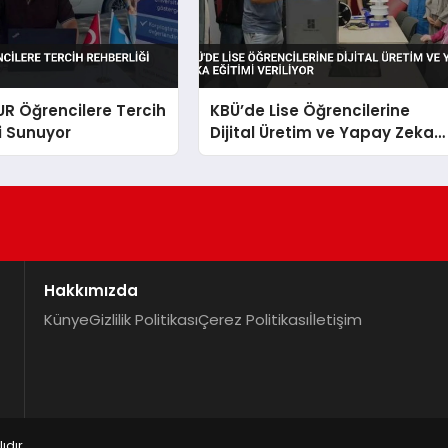
UR Öğrencilere Tercih
KBÜ’de Lise Öğrencilerine
i Sunuyor
Dijital Üretim ve Yapay Zeka
Eğitimi Veriliyor
Hakkımızda
Künye
Gizlilik Politikası
Çerez Politikası
İletişim
dır.