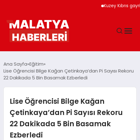
Kuzey Kıbrıs gayrimenk
ANASAYFA
Ana Sayfa
Eğitim
Lise Öğrencisi Bilge Kağan Çetinkaya’dan Pi Sayısı Rekoru
22 Dakikada 5 Bin Basamak Ezberledi
GÜNDEM
DÜNYA
Lise Öğrencisi Bilge Kağan
Çetinkaya’dan Pi Sayısı Rekoru
EĞITIM
22 Dakikada 5 Bin Basamak
Ezberledi
EKONOMI