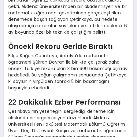
çekti. Akdeniz Üniversitesi’nden bir akademisyen ve bir
matematik öğretmeni gözetiminde gerçekleştirilen
denemede başarı sağlayan Çetinkaya, bu hedefe
ulaşmak için rakamları sayfalara ve satırlara bölerek 6
ay boyunca özel bir teknikle çalıştığını belirtti.
Önceki Rekoru Geride Bıraktı
Bilge Kağan Çetinkaya, Antalya’da matematik
öğretmeni Şükran Doyran ile birlikte çalışarak daha
önceki Türkiye rekoru olan 3 bin 600 basamağı aşmayı
hedefledi. Bu yoğun çalışmanın sonucunda Çetinkaya,
Pi sayısının virgülden sonraki 5 bin basamağını
başarıyla ezberledi.
22 Dakikalık Ezber Performansı
Çetinkaya’nın yeteneğini sergilediği deneme için
okulunda bir organizasyon düzenlendi. Akdeniz
Üniversitesi Fen Fakültesi Matematik Bölümü Öğretim
Üyesi Doç. Dr. Levent Kargın ve matematik öğretmeni
Şükran Doyran’ın nezaretinde yapılan denemede,