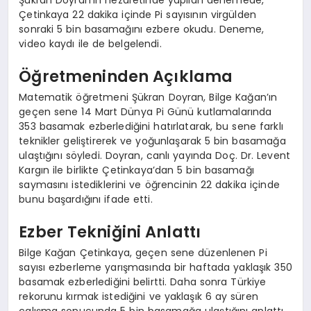
Çetinkaya 22 dakika içinde Pi sayısının virgülden
sonraki 5 bin basamağını ezbere okudu. Deneme,
video kaydı ile de belgelendi.
Öğretmeninden Açıklama
Matematik öğretmeni Şükran Doyran, Bilge Kağan’ın
geçen sene 14 Mart Dünya Pi Günü kutlamalarında
353 basamak ezberlediğini hatırlatarak, bu sene farklı
teknikler geliştirerek ve yoğunlaşarak 5 bin basamağa
ulaştığını söyledi. Doyran, canlı yayında Doç. Dr. Levent
Kargın ile birlikte Çetinkaya’dan 5 bin basamağı
saymasını istediklerini ve öğrencinin 22 dakika içinde
bunu başardığını ifade etti.
Ezber Tekniğini Anlattı
Bilge Kağan Çetinkaya, geçen sene düzenlenen Pi
sayısı ezberleme yarışmasında bir haftada yaklaşık 350
basamak ezberlediğini belirtti. Daha sonra Türkiye
rekorunu kırmak istediğini ve yaklaşık 6 ay süren
çalışma sonucunda 5 bin basamağa ulaştığını anlattı.