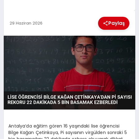
MAGAZIN
Paylaş
29 Haziran 2026
SAĞLIK
SIYASET
SPOR
TEKNOLOJI
Antalya’da eğitim gören 16 yaşındaki lise öğrencisi
Bilge Kağan Çetinkaya, Pi sayısının virgülden sonraki 5
bin basamağını 22 dakikada ezbere okuyarak dikkat