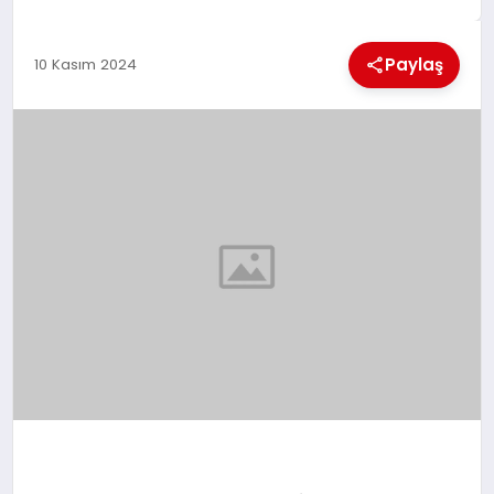
EKONOMI
Paylaş
10 Kasım 2024
MAGAZIN
SAĞLIK
SIYASET
SPOR
TEKNOLOJI