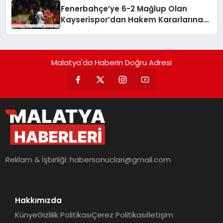
Fenerbahçe’ye 6-2 Mağlup Olan
Kayserispor’dan Hakem Kararlarına
İlişkin Açıklama
Malatya'da Haberin Doğru Adresi
Reklam & İşbirliği:
habersonuclari@gmail.com
Hakkımızda
Künye
Gizlilik Politikası
Çerez Politikası
İletişim