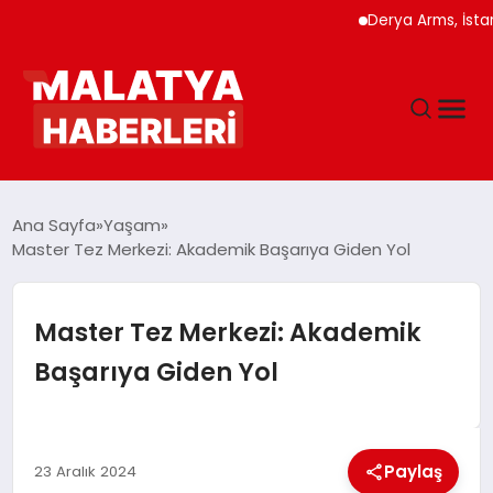
Derya Arms, İstanbul P
ANASAYFA
Ana Sayfa
Yaşam
Master Tez Merkezi: Akademik Başarıya Giden Yol
GÜNDEM
Master Tez Merkezi: Akademik
DÜNYA
Başarıya Giden Yol
EĞITIM
Paylaş
23 Aralık 2024
EKONOMI