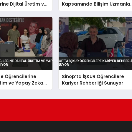
ine Dijital Üretim ve
Kapsamında Bilişim Uzmanlar
a Eğitimi Veriyor
Yetiştiriyor
se Öğrencilerine
Sinop’ta İŞKUR Öğrencilere
retim ve Yapay Zeka
Kariyer Rehberliği Sunuyor
riliyor