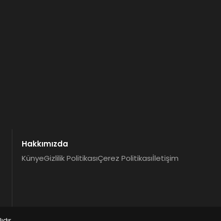
Hakkımızda
Künye
Gizlilik Politikası
Çerez Politikası
İletişim
dır.