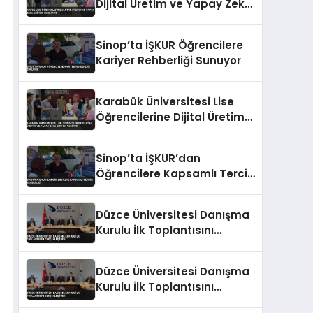
Dijital Üretim ve Yapay Zeka
Eğitimi Veriliyor
Sinop’ta İŞKUR Öğrencilere
Kariyer Rehberliği Sunuyor
Karabük Üniversitesi Lise
Öğrencilerine Dijital Üretim
ve Yapay Zeka Eğitimi
Veriyor
Sinop’ta İŞKUR’dan
Öğrencilere Kapsamlı Tercih
Rehberliği
Düzce Üniversitesi Danışma
Kurulu İlk Toplantısını
Gerçekleştirdi
Düzce Üniversitesi Danışma
Kurulu İlk Toplantısını
Gerçekleştirdi