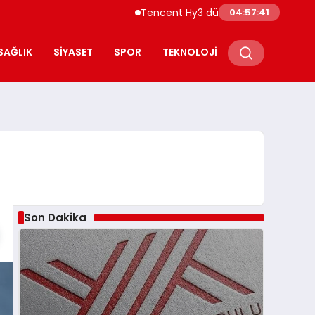
Tencent Hy3 dünya genelinde kullanıma 
04:57:42
SAĞLIK
SIYASET
SPOR
TEKNOLOJI
Son Dakika