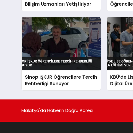
Bilişim Uzmanları Yetiştiriyor
Öğrenciler
Yapay Zek
Sinop İŞKUR Öğrencilere Tercih
KBÜ’de Li
Rehberliği Sunuyor
Dijital Ü
Eğitimi Ve
Malatya'da Haberin Doğru Adresi