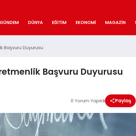
GÜNDEM
DÜNYA
EĞITIM
EKONOMI
MAGAZIN
ik Başvuru Duyurusu
ğretmenlik Başvuru Duyurusu
0 Yorum Yapıldı
Paylaş