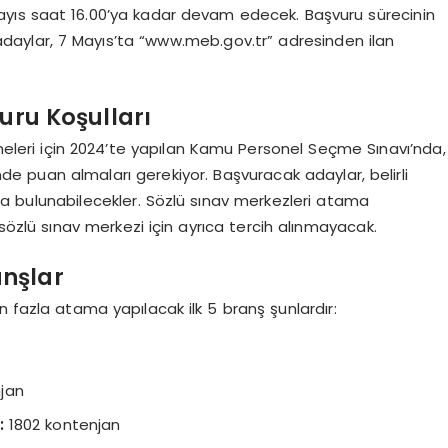
Mayıs saat 16.00’ya kadar devam edecek. Başvuru sürecinin
daylar, 7 Mayıs’ta “www.meb.gov.tr” adresinden ilan
uru Koşulları
eleri için 2024’te yapılan Kamu Personel Seçme Sınavı’nda,
e puan almaları gerekiyor. Başvuracak adaylar, belirli
 bulunabilecekler. Sözlü sınav merkezleri atama
özlü sınav merkezi için ayrıca tercih alınmayacak.
anşlar
n fazla atama yapılacak ilk 5 branş şunlardır:
jan
:
1802 kontenjan