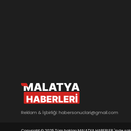
Reklam & İşbirliği:
habersonuclari@gmail.com
Copyright © 2025 Tüm hakları MALATYA HABERLER 'inde saklı