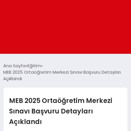
ANASAYFA
Ana Sayfa
Eğitim
MEB 2025 Ortaöğretim Merkezi Sınavı Başvuru Detayları
Açıklandı
GÜNDEM
DÜNYA
MEB 2025 Ortaöğretim Merkezi
Sınavı Başvuru Detayları
EĞITIM
Açıklandı