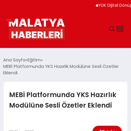
YOK Dijital Dönüşüm İçi
ANASAYFA
Ana Sayfa
Eğitim
MEBİ Platformunda YKS Hazırlık Modülüne Sesli Özetler
Eklendi
GÜNDEM
DÜNYA
MEBİ Platformunda YKS Hazırlık
Modülüne Sesli Özetler Eklendi
EĞITIM
EKONOMI