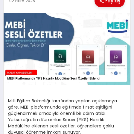
Paylaş
02 Ekim 2025
MAGAZIN
SAĞLIK
SIYASET
SPOR
TEKNOLOJI
Milli Eğitim Bakanlığı tarafından yapılan açıklamaya
göre, MEBİ platformunda eğitimde fırsat eşitliğini
güçlendirmek amacıyla önemli bir adım atıldı.
Yükseköğretim Kurumları Sınavı (YKS) Hazırlık
Modülü’ne eklenen sesli özetler, öğrencilere çoklu
duyusal öğrenme imkanı sunuyor.