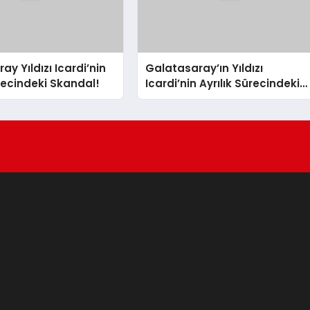
y Yıldızı Icardi’nin
Galatasaray’ın Yıldızı
ürecindeki Skandal!
Icardi’nin Ayrılık Sürecindeki
Sevgilisi, Rapçi L-Gante’den
Tartışmalı Açıklamalar