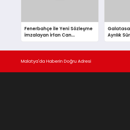
Fenerbahçe İle Yeni Sözleşme
Galatasara
İmzalayan İrfan Can
Ayrılık S
Kahveci’nin Maaşı %100 Arttı
Malatya'da Haberin Doğru Adresi