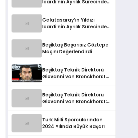
Icardi’nin Ayrılık Sürecindeki
Skandal!
Galatasaray’ın Yıldızı
Icardi’nin Ayrılık Sürecindeki
Sevgilisi, Rapçi L-Gante’den
Tartışmalı Açıklamalar
Beşiktaş Başarısız Göztepe
Maçını Değerlendirdi
Beşiktaş Teknik Direktörü
Giovanni van Bronckhorst
Mağlubiyeti Değerlendirdi
Beşiktaş Teknik Direktörü
Giovanni van Bronckhorst:
“Hayal Kırıklığı!”
Türk Milli Sporcularından
2024 Yılında Büyük Başarı