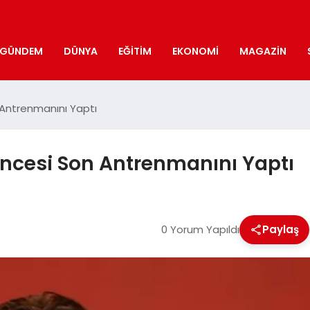
GÜNDEM
DÜNYA
EĞITIM
EKONOMI
MAGAZIN
n Antrenmanını Yaptı
 Öncesi Son Antrenmanını Yaptı
0 Yorum Yapıldı
Paylaş