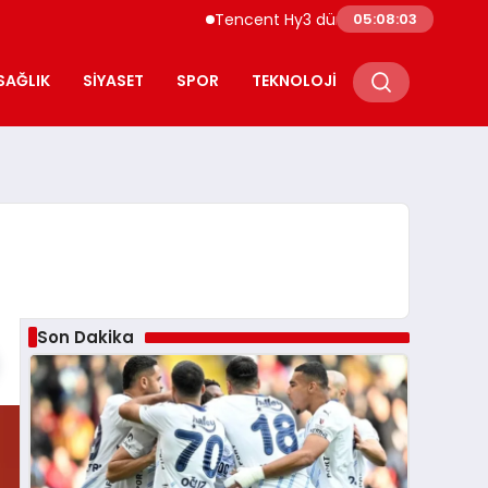
Tencent Hy3 dünya genelinde kullanıma 
05:08:04
SAĞLIK
SIYASET
SPOR
TEKNOLOJI
Son Dakika