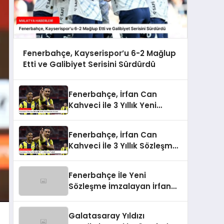
Fenerbahçe, Kayserispor’u 6-2 Mağlup
Etti ve Galibiyet Serisini Sürdürdü
Fenerbahçe, İrfan Can
Kahveci ile 3 Yıllık Yeni
Sözleşme İmzaladı
Fenerbahçe, İrfan Can
Kahveci İle 3 Yıllık Sözleşme
Yeniledi
Fenerbahçe İle Yeni
Sözleşme İmzalayan İrfan
Can Kahveci’nin Maaşı %100
Arttı
Galatasaray Yıldızı